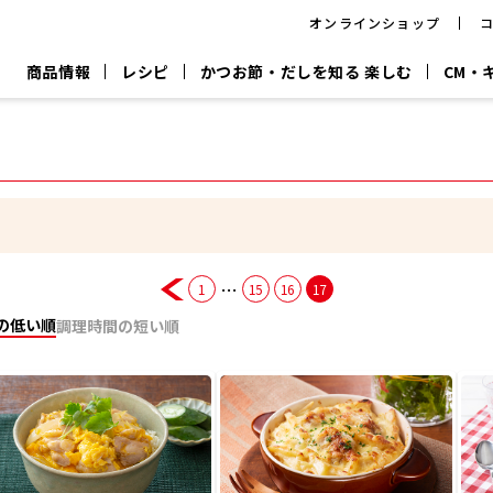
オンラインショップ
商品情報
レシピ
かつお節・だしを知る 楽しむ
CM・
CM
おいしいレシピを商品から探す
キャンペーン
採用情
P
旨さ、別格。
韓福善シリーズ
サッと鍋®
だし屋の鍋
主菜レシピ
百年対話
時短レシピ
ヤマキの削り節
ヤマキのめん
鰹節屋の
『氷熟®』
『踊り節』
だしパック
流だしの取り方
…
1
15
16
17
ヤマキ かつお節プラス®
CM情報
キャンペーン一覧
採用情
の低い順
調理時間の短い順
ジョブ
煮干
粉末
だしパック
つゆ
白だ
だしの素