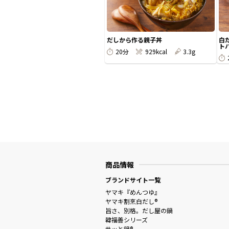
だしから作る親子丼
白
トパ
20分
929kcal
3.3g
商品情報
ブランドサイト一覧
ヤマキ『めんつゆ』
ヤマキ割烹白だし®
旨さ、別格。だし屋の鍋
韓福善シリーズ
サッと鍋®