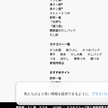
楽チン鍋®
楽チン屋®
ストレートつゆ
新鮮一番
『氷熟®』
『踊り節』
鰹節屋のだしパック
だし粉
カテゴリー一覧
かつお節
削りぶし
かつおパック
煮干
粉末
だしの素
だしパック
つゆ
白だし
専用つゆ
鍋つゆ
業務用商品
おすすめサイト
新鮮一番
『氷熟®』
鰹節屋のだしパック
私たちがより良い情報を提供できるように、
プライバ
鰹節屋・だし屋、ヤマキ。 : HOME
ヤマキグループ個人情報保護方