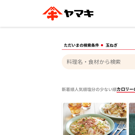
ブランドサイト別
かつお節・だしを知る
おいしいレシピを探す
企業情報
おいしいレシピTO
ただいまの検索条件
玉ねぎ
ヤマキ
ヤマキ
『めんつゆ』
割烹白だし®
主食レシピ
汁物レシピ
ストレート
新鮮一番
つゆ
レシピ特設サイト
ヤマキかつお節の削り方
ヤマキ
企業情報
カロリー
新着順
人気順
塩分の少ない順
カテゴリー別
削りぶし
かつおパック
かつお節