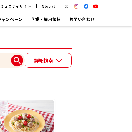
コミュニティサイト
Global
キャンペーン
企業・採用情報
お問い合わせ
報
かつお節・だしを楽しむ
楽チン鍋®
楽チン屋®
詳細検索
つゆ
ヤマキの
割烹白だし
だし粉
報
一覧はこちら
リターン制
し
専用調味料
鍋つゆ
業務用商品