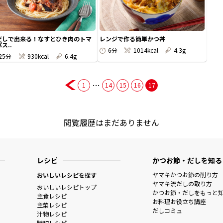
だしで出来る！なすとひき肉のトマ
レンジで作る簡単かつ丼
ス..
6分
1014kcal
4.3g
25分
930kcal
6.4g
…
1
14
15
16
17
閲覧履歴はまだありません
レシピ
かつお節・だしを知る
ヤマキかつお節の削り方
おいしいレシピを探す
ヤマキ流だしの取り方
おいしいレシピトップ
かつお節・だしをもっと
主食レシピ
お料理お役立ち講座
主菜レシピ
だしコミュ
汁物レシピ
時短レシピ