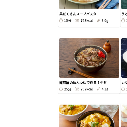
具だくさんスープパスタ
う
15分
763kcal
9.0g
鰹節屋のめんつゆで作る！牛丼
カ
25分
797kcal
4.1g