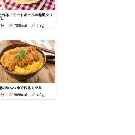
と作る！ミートボールの和風クリ
..
0分
788kcal
5.7g
屋のめんつゆで作るカツ丼
0分
909kcal
4.0g