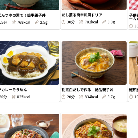
だし薫る簡単和風ドリア
どんつゆの素で！簡単親子丼
子供
ームパ
30分
782kcal
3.3g
15分
768kcal
2.5g
3
ツカレーそうめん
割烹白だしで作る！絶品親子丼
鰹節
20分
825kcal
20分
834kcal
3.7g
1