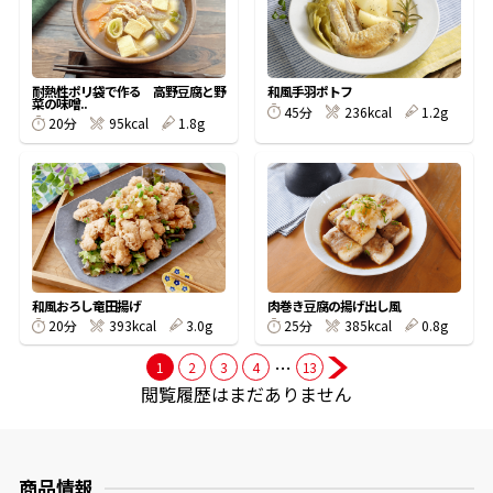
商品情報一覧
耐熱性ポリ袋で作る 高野豆腐と野
和風手羽ポトフ
菜の味噌..
45分
236kcal
1.2g
20分
95kcal
1.8g
おすすめサイト
新鮮一番
氷熟®︎
和風おろし竜田揚げ
肉巻き豆腐の揚げ出し風
20分
393kcal
3.0g
25分
385kcal
0.8g
だしパック
…
1
2
3
4
13
閲覧履歴はまだありません
商品情報