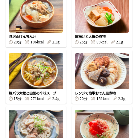
オンラインショップ
汁物レシピ
かつお節・だしをもっと知る
- ヤマキ かつお節プラス®
コミュニティサイト
時短レシピ
ヤマキ かつお節プラス®
Global
採用情報
具沢山けんちん汁
厚揚げと大根の煮物
旨さ、別格。だし屋の鍋
韓福善シリーズ
20分
106kcal
2.1g
25分
89kcal
2.1g
おいしいレシピを商品から探す
かつお節・だしを楽しむ
- ジョブリターン制
かつお節レシピ
だしコミュ
めんつゆレシピ
豚バラ大根と白菜の辛味スープ
レンジで簡単おでん風煮物
15分
271kcal
2.4g
20分
131kcal
2.3g
割烹白だしレシピ
サッと鍋®
楽チン鍋®
レシピ特設サイト