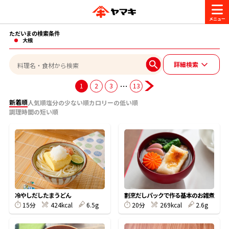
ただいまの検索条件
商品情報
大根
詳細検索
レシピ
ブランド一覧
…
1
2
3
13
かつお節・だしを楽しむ
新着順
人気順
塩分の少ない順
カロリーの低い順
調理時間の短い順
おいしいレシピを探す
CM・キャンペーン
おいしいレシピトップ
かつお節・だしを知る
CM
企業・採用情報
主食レシピ
だしの取り方
ヤマキ『めんつゆ』
ヤマキ 割烹白だし
キャンペーン一覧
企業情報
お問い合わせ
冷やしだしたまうどん
割烹だしパックで作る基本のお雑煮
主菜レシピ
かつお節の削り方
15分
424kcal
6.5g
20分
269kcal
2.6g
- 百年対話
ヤマキお客様相談室