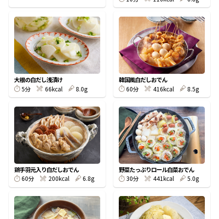
鰹節屋の
『踊り節』
だしパック
大根の白だし浅漬け
韓国風白だしおでん
5分
66kcal
8.0g
60分
416kcal
8.5g
鶏手羽元入り白だしおでん
野菜たっぷりロール白菜おでん
60分
200kcal
6.8g
30分
441kcal
5.0g
だし粉