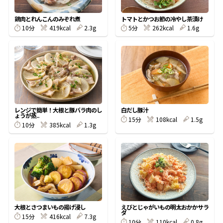
割烹白だしレシピ特集
鶏肉とれんこんのみぞれ煮
トマトとかつお節の冷やし茶漬け
10分
419kcal
2.3g
5分
262kcal
1.6g
だし巻き卵特集
楽チン屋®
ストレートつゆ
かつおだしが決め手！簡単茶碗蒸し
レンジで簡単！大根と豚バラ肉のし
白だし豚汁
ょうが蒸..
15分
108kcal
1.5g
10分
385kcal
1.3g
新鮮一番
『氷熟®』
大根とさつまいもの揚げ浸し
えびとじゃがいもの明太おかかサラ
ダ
15分
416kcal
7.3g
10分
110kcal
0.8g