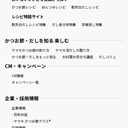
かつお節レシピ
めんつゆレシピ
割烹白だしレシピ
レシピ特設サイト
割烹白だしレシピ特集
だし巻き卵特集
茶碗蒸し特集
かつお節・だしを知る 楽しむ
ヤマキかつお節の削り方
ヤマキ流だしの取り方
かつお節・だしをもっと知る
お料理お役立ち講座
だしコミュ
CM・キャンペーン
CM情報
キャンペーン一覧
企業・採用情報
企業情報
- 百年対話
- ヤマキ かつお節プラス®
採用情報