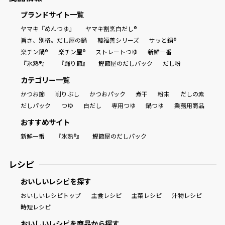
ブランドサイト一覧
ヤマキ『めんつゆ』
ヤマキ割烹白だし®
旨さ、別格。だし屋の鍋
韓福善シリーズ
サッと鍋®
楽チン鍋®
楽チン屋®
ストレートつゆ
新鮮一番
『氷熟®』
『踊り節』
鰹節屋のだしパック
だし粉
カテゴリー一覧
かつお節
削りぶし
かつおパック
煮干
粉末
だしの素
だしパック
つゆ
白だし
専用つゆ
鍋つゆ
業務用商品
おすすめサイト
新鮮一番
『氷熟®』
鰹節屋のだしパック
レシピ
おいしいレシピを探す
おいしいレシピトップ
主食レシピ
主菜レシピ
汁物レシピ
時短レシピ
おいしいレシピを商品から探す