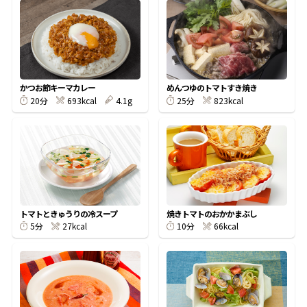
オンラインショップ
汁物レシピ
かつお節・だしをもっと知る
- ヤマキ かつお節プラス®
コミュニティサイト
時短レシピ
ヤマキ かつお節プラス®
Global
採用情報
かつお節キーマカレー
めんつゆのトマトすき焼き
旨さ、別格。だし屋の鍋
韓福善シリーズ
693kcal
4.1g
823kcal
20分
25分
おいしいレシピを商品から探す
かつお節・だしを楽しむ
- ジョブリターン制
かつお節レシピ
だしコミュ
めんつゆレシピ
トマトときゅうりの冷スープ
焼きトマトのおかかまぶし
27kcal
66kcal
5分
10分
割烹白だしレシピ
サッと鍋®
楽チン鍋®
レシピ特設サイト