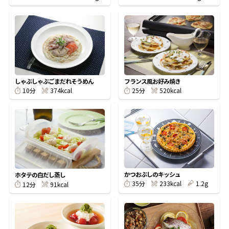
鰹節屋の
『踊り節』
だしパック
しゃぶしゃぶごまだれそうめん
フランス風お好み焼き
374kcal
520kcal
10分
25分
かつおぶしのキッシュ
ホタテの白だし蒸し
233kcal
1.2g
35分
91kcal
12分
だし粉