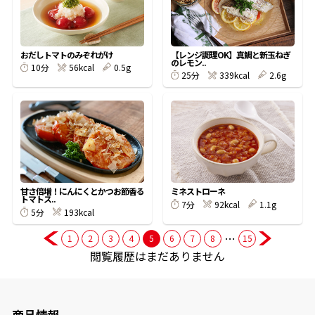
商品情報一覧
おだしトマトのみぞれがけ
【レンジ調理OK】真鯛と新玉ねぎ
のレモン..
56kcal
0.5g
10分
339kcal
2.6g
25分
おすすめサイト
新鮮一番
氷熟®︎
甘さ倍増！にんにくとかつお節香る
ミネストローネ
トマトス..
92kcal
1.1g
7分
193kcal
5分
だしパック
…
1
2
3
4
5
6
7
8
15
閲覧履歴はまだありません