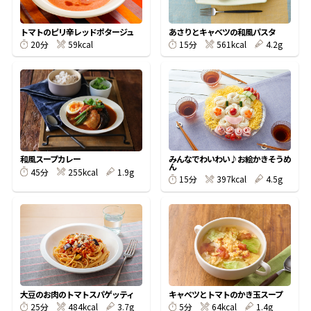
割烹白だしレシピ特集
トマトのピリ辛レッドポタージュ
あさりとキャベツの和風パスタ
59kcal
561kcal
4.2g
20分
15分
だし巻き卵特集
楽チン屋®
ストレートつゆ
かつおだしが決め手！簡単茶碗蒸し
みんなでわいわい♪お絵かきそうめ
和風スープカレー
ん
255kcal
1.9g
45分
397kcal
4.5g
15分
新鮮一番
『氷熟®』
大豆のお肉のトマトスパゲッティ
キャベツとトマトのかき玉スープ
484kcal
3.7g
64kcal
1.4g
25分
5分