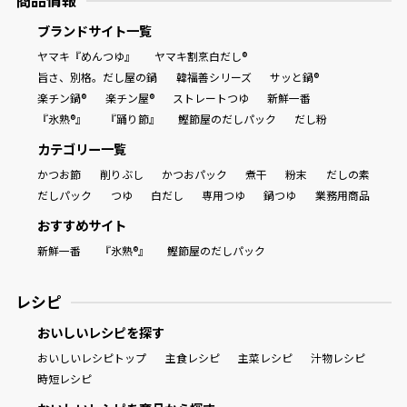
商品情報
ブランドサイト一覧
ヤマキ『めんつゆ』
ヤマキ割烹白だし®
旨さ、別格。だし屋の鍋
韓福善シリーズ
サッと鍋®
楽チン鍋®
楽チン屋®
ストレートつゆ
新鮮一番
『氷熟®』
『踊り節』
鰹節屋のだしパック
だし粉
カテゴリー一覧
かつお節
削りぶし
かつおパック
煮干
粉末
だしの素
だしパック
つゆ
白だし
専用つゆ
鍋つゆ
業務用商品
おすすめサイト
新鮮一番
『氷熟®』
鰹節屋のだしパック
レシピ
おいしいレシピを探す
おいしいレシピトップ
主食レシピ
主菜レシピ
汁物レシピ
時短レシピ