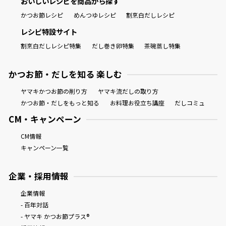
おいしいレシピを商品から探す
かつお節レシピ
めんつゆレシピ
割烹白だしレシピ
レシピ特設サイト
割烹白だしレシピ特集
だし巻き卵特集
茶碗蒸し特集
かつお節・だしを知る 楽しむ
ヤマキかつお節の削り方
ヤマキ流だしの取り方
かつお節・だしをもっと知る
お料理お役立ち講座
だしコミュ
CM・キャンペーン
CM情報
キャンペーン一覧
企業・採用情報
企業情報
- 百年対話
- ヤマキ かつお節プラス®