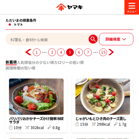
ただいまの検索条件
商品情報
トマト
詳細検索
レシピ
ブランド一覧
…
…
1
3
4
5
6
7
15
かつお節・だしを楽しむ
新着順
人気順
塩分の少ない順
カロリーの低い順
調理時間の短い順
おいしいレシピを探す
CM・キャンペーン
おいしいレシピトップ
かつお節・だしを知る
CM
企業・採用情報
主食レシピ
だしの取り方
ヤマキ『めんつゆ』
ヤマキ 割烹白だし
キャンペーン一覧
企業情報
お問い合わせ
パリパリおかかチーズかけ簡単冷奴
じゃがいもとひき肉のチーズ蒸し
サラダ
主菜レシピ
かつお節の削り方
298kcal
1.7g
15分
302kcal
0.8g
10分
- 百年対話
ヤマキお客様相談室