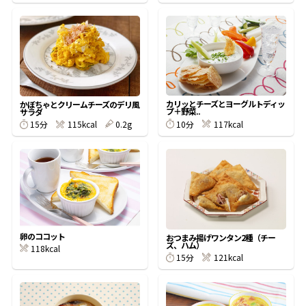
鰹節屋の
『踊り節』
だしパック
カリッとチーズとヨーグルトディッ
かぼちゃとクリームチーズのデリ風
プ＋野菜..
サラダ
10分
117kcal
15分
115kcal
0.2g
卵のココット
おつまみ揚げワンタン2種（チー
ズ、ハム）
118kcal
だし粉
15分
121kcal