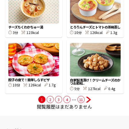
商品情報一覧
チーズちくわかちゅー湯
とろりんチーズとトマトの茶碗蒸し
3分
123kcal
10分
126kcal
1.3g
おすすめサイト
新鮮一番
氷熟®︎
餃子の皮で！簡単しらすピザ
自家製浅漬け！クリームチーズのか
つお節和..
10分
126kcal
1.7g
だしパック
5分
127kcal
0.4g
…
1
2
3
4
11
閲覧履歴はまだありません