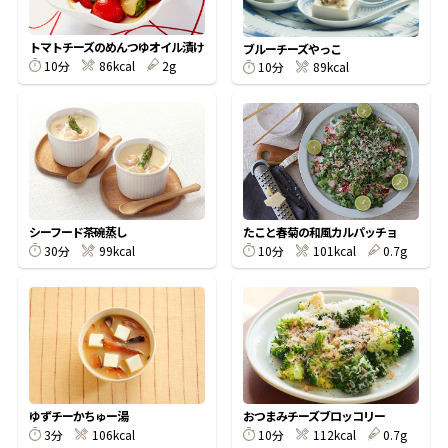
割烹白だしレシピ特集
トマトチーズのめんつゆオイル漬け
ブルーチーズやっこ
10分
86kcal
2g
10分
89kcal
だし巻き卵特集
楽チン屋®
ストレートつゆ
かつおだしが決め手！簡単茶碗蒸し
シーフード茶碗蒸し
たこと春菊の和風カルパッチョ
30分
99kcal
10分
101kcal
0.7g
新鮮一番
『氷熟®』
ゆずチーかちゅー湯
おつまみチーズブロッコリー
3分
106kcal
10分
112kcal
0.7g