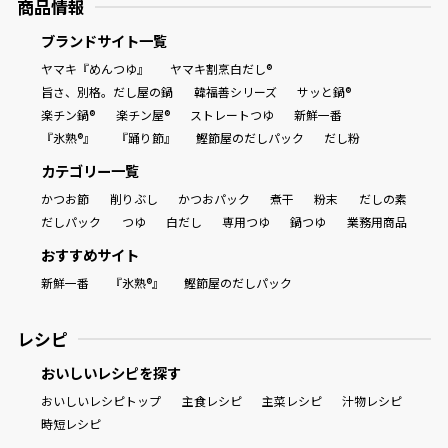
商品情報
ブランドサイト一覧
ヤマキ『めんつゆ』
ヤマキ割烹白だし®
旨さ、別格。だし屋の鍋
韓福善シリーズ
サッと鍋®
楽チン鍋®
楽チン屋®
ストレートつゆ
新鮮一番
『氷熟®』
『踊り節』
鰹節屋のだしパック
だし粉
カテゴリー一覧
かつお節
削りぶし
かつおパック
煮干
粉末
だしの素
だしパック
つゆ
白だし
専用つゆ
鍋つゆ
業務用商品
おすすめサイト
新鮮一番
『氷熟®』
鰹節屋のだしパック
レシピ
おいしいレシピを探す
おいしいレシピトップ
主食レシピ
主菜レシピ
汁物レシピ
時短レシピ