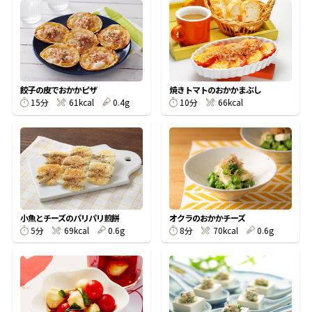
オンラインショップ
汁物レシピ
かつお節・だしをもっと知る
- ヤマキ かつお節プラス®
コミュニティサイト
時短レシピ
ヤマキ かつお節プラス®
Global
採用情報
旨さ、別格。だし屋の鍋
韓福善シリーズ
餃子の皮でおかかピザ
焼きトマトのおかかまぶし
15分
61kcal
0.4g
10分
66kcal
おいしいレシピを商品から探す
かつお節・だしを楽しむ
- ジョブリターン制
かつお節レシピ
だしコミュ
めんつゆレシピ
小魚とチーズのパリパリ煎餅
オクラのおかかチーズ
5分
69kcal
0.6g
8分
70kcal
0.6g
割烹白だしレシピ
サッと鍋®
楽チン鍋®
レシピ特設サイト