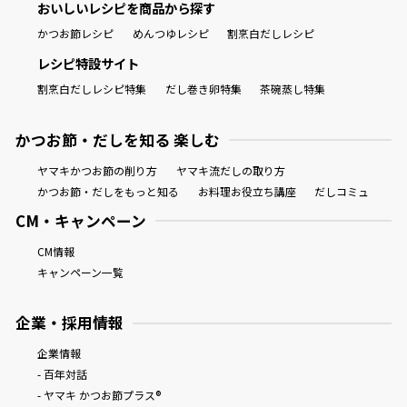
おいしいレシピを商品から探す
かつお節レシピ
めんつゆレシピ
割烹白だしレシピ
レシピ特設サイト
割烹白だしレシピ特集
だし巻き卵特集
茶碗蒸し特集
かつお節・だしを知る 楽しむ
ヤマキかつお節の削り方
ヤマキ流だしの取り方
かつお節・だしをもっと知る
お料理お役立ち講座
だしコミュ
CM・キャンペーン
CM情報
キャンペーン一覧
企業・採用情報
企業情報
- 百年対話
- ヤマキ かつお節プラス®