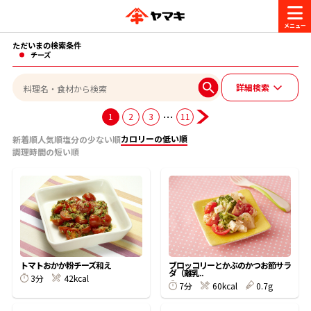
ただいまの検索条件
商品情報
チーズ
詳細検索
レシピ
ブランド一覧
…
1
2
3
11
かつお節・だしを楽しむ
カロリーの低い順
新着順
人気順
塩分の少ない順
調理時間の短い順
おいしいレシピを探す
CM・キャンペーン
おいしいレシピトップ
かつお節・だしを知る
CM
企業・採用情報
主食レシピ
だしの取り方
ヤマキ『めんつゆ』
ヤマキ 割烹白だし
キャンペーン一覧
企業情報
お問い合わせ
トマトおかか粉チーズ和え
ブロッコリーとかぶのかつお節サラ
ダ（離乳..
主菜レシピ
かつお節の削り方
3分
42kcal
7分
60kcal
0.7g
- 百年対話
ヤマキお客様相談室