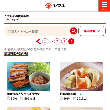
ただいまの検索条件
商品情報
キャベツ
詳細検索
レシピ
ブランド一覧
…
1
7
8
9
かつお節・だしを楽しむ
新着順
人気順
塩分の少ない順
カロリーの低い順
調理時間の短い順
おいしいレシピを探す
CM・キャンペーン
おいしいレシピトップ
かつお節・だしを知る
CM
企業・採用情報
主食レシピ
だしの取り方
ヤマキ『めんつゆ』
ヤマキ 割烹白だし
キャンペーン一覧
企業情報
お問い合わせ
梅かつお入りさっぱりカツ
野菜の和風ポトフ
主菜レシピ
かつお節の削り方
30分
596kcal
30分
101kcal
- 百年対話
ヤマキお客様相談室