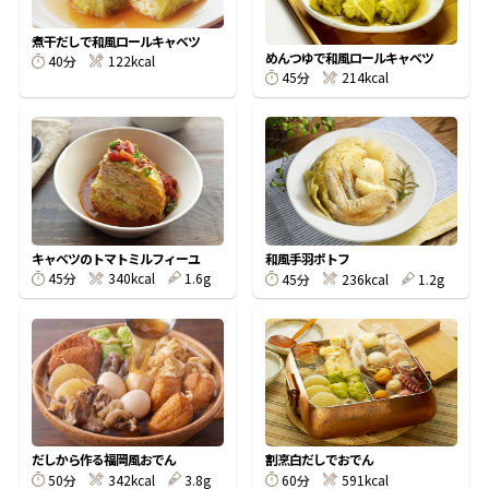
割烹白だしレシピ特集
煮干だしで和風ロールキャベツ
めんつゆで和風ロールキャベツ
40分
122kcal
45分
214kcal
だし巻き卵特集
楽チン屋®
ストレートつゆ
かつおだしが決め手！簡単茶碗蒸し
キャベツのトマトミルフィーユ
和風手羽ポトフ
45分
340kcal
1.6g
45分
236kcal
1.2g
新鮮一番
『氷熟®』
だしから作る福岡風おでん
割烹白だしでおでん
50分
342kcal
3.8g
60分
591kcal