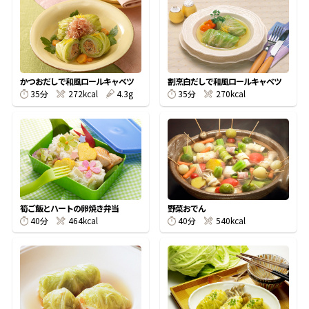
オンラインショップ
汁物レシピ
かつお節・だしをもっと知る
- ヤマキ かつお節プラス®
コミュニティサイト
時短レシピ
ヤマキ かつお節プラス®
Global
採用情報
かつおだしで和風ロールキャベツ
割烹白だしで和風ロールキャベツ
旨さ、別格。だし屋の鍋
韓福善シリーズ
35分
272kcal
4.3g
35分
270kcal
おいしいレシピを商品から探す
かつお節・だしを楽しむ
- ジョブリターン制
かつお節レシピ
だしコミュ
めんつゆレシピ
筍ご飯とハートの卵焼き弁当
野菜おでん
40分
464kcal
40分
540kcal
割烹白だしレシピ
サッと鍋®
楽チン鍋®
レシピ特設サイト