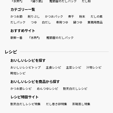
『氷熟®』
『踊り節』
鰹節屋のだしパック
だし粉
カテゴリー一覧
商品情報一覧
かつお節
削りぶし
かつおパック
煮干
粉末
だしの素
だしパック
つゆ
白だし
専用つゆ
鍋つゆ
業務用商品
おすすめサイト
おすすめサイト
新鮮一番
『氷熟®』
鰹節屋のだしパック
新鮮一番
レシピ
おいしいレシピを探す
氷熟®︎
おいしいレシピトップ
主食レシピ
主菜レシピ
汁物レシピ
時短レシピ
だしパック
おいしいレシピを商品から探す
かつお節レシピ
めんつゆレシピ
割烹白だしレシピ
レシピ特設サイト
割烹白だしレシピ特集
だし巻き卵特集
茶碗蒸し特集