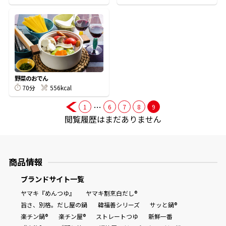
鰹節屋の
『踊り節』
だしパック
野菜のおでん
70分
556kcal
…
1
6
7
8
9
閲覧履歴はまだありません
商品情報
ブランドサイト一覧
だし粉
ヤマキ『めんつゆ』
ヤマキ割烹白だし®
旨さ、別格。だし屋の鍋
韓福善シリーズ
サッと鍋®
楽チン鍋®
楽チン屋®
ストレートつゆ
新鮮一番