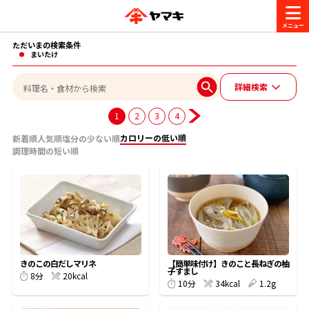
ただいまの検索条件
商品情報
まいたけ
詳細検索
レシピ
ブランド一覧
1
2
3
4
かつお節・だしを楽しむ
カロリーの低い順
新着順
人気順
塩分の少ない順
調理時間の短い順
おいしいレシピを探す
CM・キャンペーン
おいしいレシピトップ
かつお節・だしを知る
CM
企業・採用情報
主食レシピ
だしの取り方
ヤマキ『めんつゆ』
ヤマキ 割烹白だし
キャンペーン一覧
企業情報
お問い合わせ
きのこの白だしマリネ
【簡単味付け】きのこと長ねぎの柚
子すまし
主菜レシピ
かつお節の削り方
20kcal
8分
34kcal
1.2g
10分
- 百年対話
ヤマキお客様相談室