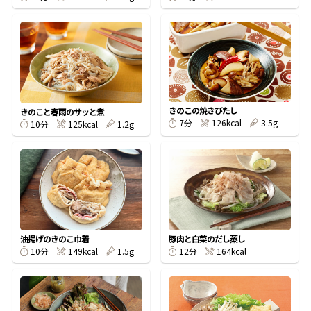
鰹節屋の
『踊り節』
だしパック
きのこの焼きびたし
きのこと春雨のサッと煮
126kcal
3.5g
7分
125kcal
1.2g
10分
油揚げのきのこ巾着
豚肉と白菜のだし蒸し
149kcal
1.5g
164kcal
10分
12分
だし粉