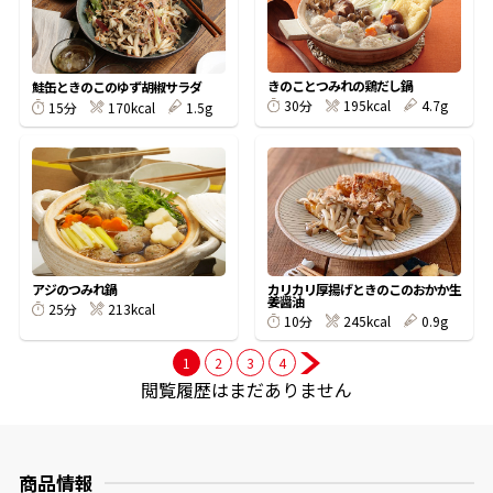
商品情報一覧
きのことつみれの鶏だし鍋
鮭缶ときのこのゆず胡椒サラダ
195kcal
4.7g
30分
170kcal
1.5g
15分
おすすめサイト
新鮮一番
氷熟®︎
アジのつみれ鍋
カリカリ厚揚げときのこのおかか生
姜醤油
213kcal
25分
245kcal
0.9g
10分
だしパック
1
2
3
4
閲覧履歴はまだありません
商品情報