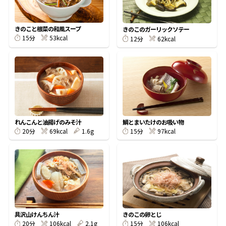
割烹白だしレシピ特集
きのこと根菜の和風スープ
きのこのガーリックソテー
53kcal
15分
62kcal
12分
だし巻き卵特集
楽チン屋®
ストレートつゆ
かつおだしが決め手！簡単茶碗蒸し
れんこんと油揚げのみそ汁
鯛とまいたけのお吸い物
69kcal
1.6g
97kcal
20分
15分
新鮮一番
『氷熟®』
具沢山けんちん汁
きのこの卵とじ
106kcal
2.1g
106kcal
20分
15分