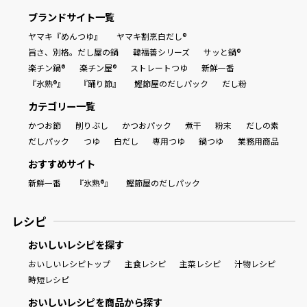
ブランドサイト一覧
ヤマキ『めんつゆ』
ヤマキ割烹白だし®
旨さ、別格。だし屋の鍋
韓福善シリーズ
サッと鍋®
楽チン鍋®
楽チン屋®
ストレートつゆ
新鮮一番
『氷熟®』
『踊り節』
鰹節屋のだしパック
だし粉
カテゴリー一覧
かつお節
削りぶし
かつおパック
煮干
粉末
だしの素
だしパック
つゆ
白だし
専用つゆ
鍋つゆ
業務用商品
おすすめサイト
新鮮一番
『氷熟®』
鰹節屋のだしパック
レシピ
おいしいレシピを探す
おいしいレシピトップ
主食レシピ
主菜レシピ
汁物レシピ
時短レシピ
おいしいレシピを商品から探す