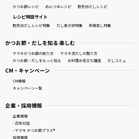
かつお節レシピ
めんつゆレシピ
割烹白だしレシピ
レシピ特設サイト
割烹白だしレシピ特集
だし巻き卵特集
茶碗蒸し特集
かつお節・だしを知る 楽しむ
ヤマキかつお節の削り方
ヤマキ流だしの取り方
かつお節・だしをもっと知る
お料理お役立ち講座
だしコミュ
CM・キャンペーン
CM情報
キャンペーン一覧
企業・採用情報
企業情報
- 百年対話
- ヤマキ かつお節プラス®
採用情報