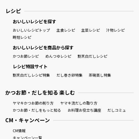
レシピ
商品情報一覧
おいしいレシピを探す
おいしいレシピトップ
主食レシピ
主菜レシピ
汁物レシピ
時短レシピ
おすすめサイト
おいしいレシピを商品から探す
新鮮一番
かつお節レシピ
めんつゆレシピ
割烹白だしレシピ
レシピ特設サイト
氷熟®︎
割烹白だしレシピ特集
だし巻き卵特集
茶碗蒸し特集
かつお節・だしを知る 楽しむ
だしパック
ヤマキかつお節の削り方
ヤマキ流だしの取り方
かつお節・だしをもっと知る
お料理お役立ち講座
だしコミュ
CM・キャンペーン
CM情報
キャンペーン一覧