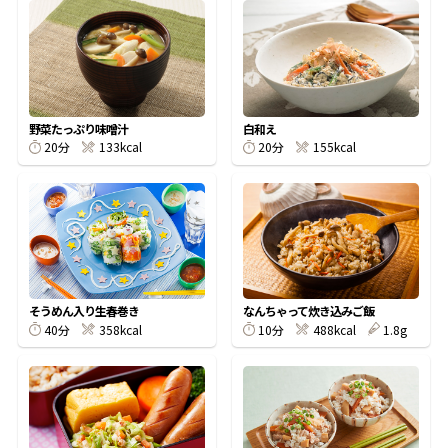
オンラインショップ
汁物レシピ
かつお節・だしをもっと知る
- ヤマキ かつお節プラス®
コミュニティサイト
時短レシピ
ヤマキ かつお節プラス®
Global
採用情報
旨さ、別格。だし屋の鍋
韓福善シリーズ
野菜たっぷり味噌汁
白和え
20分
133kcal
20分
155kcal
おいしいレシピを商品から探す
かつお節・だしを楽しむ
- ジョブリターン制
かつお節レシピ
だしコミュ
めんつゆレシピ
そうめん入り生春巻き
なんちゃって炊き込みご飯
40分
358kcal
10分
488kcal
1.8g
割烹白だしレシピ
サッと鍋®
楽チン鍋®
レシピ特設サイト