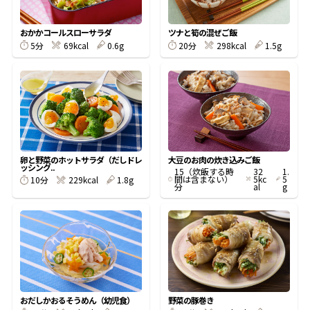
割烹白だしレシピ特集
おかかコールスローサラダ
ツナと筍の混ぜご飯
5分
69kcal
0.6g
20分
298kcal
1.5g
だし巻き卵特集
楽チン屋®
ストレートつゆ
かつおだしが決め手！簡単茶碗蒸し
卵と野菜のホットサラダ（だしドレ
大豆のお肉の炊き込みご飯
ッシング..
15（炊飯する時
32
1.
間は含まない）
5kc
5
10分
229kcal
1.8g
分
al
g
新鮮一番
『氷熟®』
おだしかおるそうめん（幼児食）
野菜の豚巻き