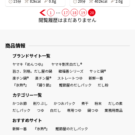
15分
82kcal
0.8g
20分
402kcal
2.0g
…
1
17
18
19
20
閲覧履歴はまだありません
鰹節屋の
『踊り節』
だしパック
商品情報
ブランドサイト一覧
ヤマキ『めんつゆ』
ヤマキ割烹白だし®
旨さ、別格。だし屋の鍋
韓福善シリーズ
サッと鍋®
楽チン鍋®
楽チン屋®
ストレートつゆ
新鮮一番
『氷熟®』
『踊り節』
鰹節屋のだしパック
だし粉
カテゴリー一覧
かつお節
削りぶし
かつおパック
煮干
粉末
だしの素
だしパック
つゆ
白だし
専用つゆ
鍋つゆ
業務用商品
だし粉
おすすめサイト
新鮮一番
『氷熟®』
鰹節屋のだしパック