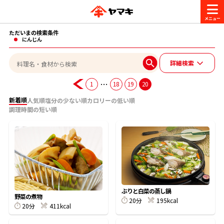
ただいまの検索条件
商品情報
にんじん
詳細検索
レシピ
ブランド一覧
…
1
18
19
20
かつお節・だしを楽しむ
新着順
人気順
塩分の少ない順
カロリーの低い順
調理時間の短い順
おいしいレシピを探す
CM・キャンペーン
おいしいレシピトップ
かつお節・だしを知る
CM
企業・採用情報
主食レシピ
だしの取り方
ヤマキ『めんつゆ』
ヤマキ 割烹白だし
キャンペーン一覧
企業情報
お問い合わせ
ぶりと白菜の蒸し鍋
野菜の煮物
主菜レシピ
かつお節の削り方
20分
195kcal
20分
411kcal
- 百年対話
ヤマキお客様相談室