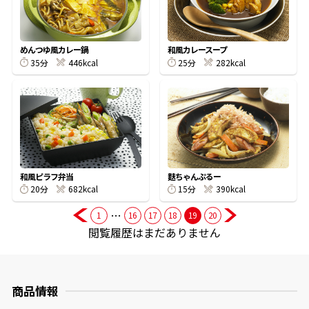
商品情報一覧
めんつゆ風カレー鍋
和風カレースープ
35分
446kcal
25分
282kcal
おすすめサイト
新鮮一番
氷熟®︎
和風ピラフ弁当
麩ちゃんぷるー
20分
682kcal
15分
390kcal
だしパック
…
1
16
17
18
19
20
閲覧履歴はまだありません
商品情報