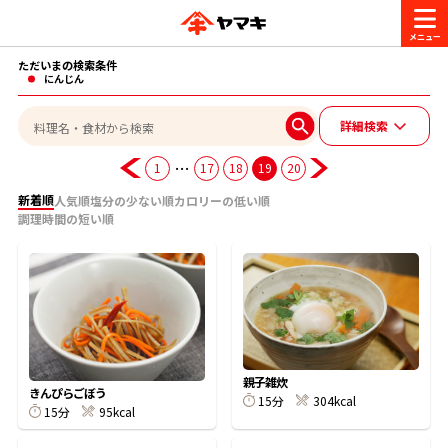
ただいまの検索条件
商品情報
にんじん
詳細検索
レシピ
ブランド一覧
…
1
17
18
19
20
かつお節・だしを楽しむ
新着順
人気順
塩分の少ない順
カロリーの低い順
調理時間の短い順
おいしいレシピを探す
CM・キャンペーン
おいしいレシピトップ
かつお節・だしを知る
CM
企業・採用情報
主食レシピ
だしの取り方
ヤマキ『めんつゆ』
ヤマキ 割烹白だし
キャンペーン一覧
企業情報
お問い合わせ
親子雑炊
きんぴらごぼう
主菜レシピ
かつお節の削り方
15分
304kcal
15分
95kcal
- 百年対話
ヤマキお客様相談室