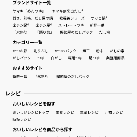
ブランドサイト一覧
ヤマキ『めんつゆ』
ヤマキ割烹白だし®
旨さ、別格。だし屋の鍋
韓福善シリーズ
サッと鍋®
楽チン鍋®
楽チン屋®
ストレートつゆ
新鮮一番
『氷熟®』
『踊り節』
鰹節屋のだしパック
だし粉
カテゴリー一覧
かつお節
削りぶし
かつおパック
煮干
粉末
だしの素
だしパック
つゆ
白だし
専用つゆ
鍋つゆ
業務用商品
おすすめサイト
新鮮一番
『氷熟®』
鰹節屋のだしパック
レシピ
おいしいレシピを探す
おいしいレシピトップ
主食レシピ
主菜レシピ
汁物レシピ
時短レシピ
おいしいレシピを商品から探す