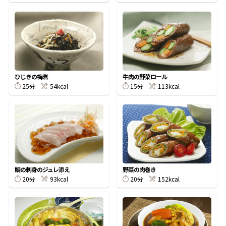
鰹節屋の
『踊り節』
だしパック
ひじきの梅煮
牛肉の野菜ロール
25分
54kcal
15分
113kcal
鯛の刺身のジュレ添え
野菜の肉巻き
20分
93kcal
20分
152kcal
だし粉