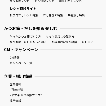
かつお節レシピ
めんつゆレシピ
割烹白だしレシピ
レシピ特設サイト
割烹白だしレシピ特集
だし巻き卵特集
茶碗蒸し特集
かつお節・だしを知る 楽しむ
ヤマキかつお節の削り方
ヤマキ流だしの取り方
かつお節・だしをもっと知る
お料理お役立ち講座
だしコミュ
CM・キャンペーン
CM情報
キャンペーン一覧
企業・採用情報
企業情報
- 百年対話
- ヤマキ かつお節プラス®
採用情報