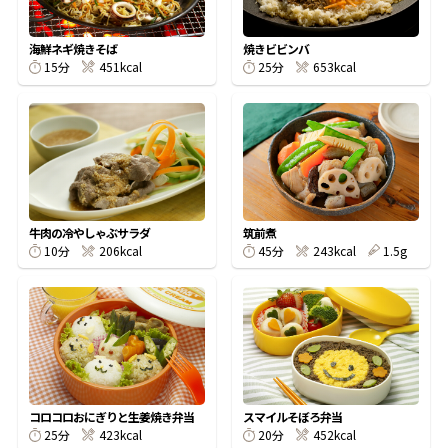
割烹白だしレシピ特集
海鮮ネギ焼きそば
焼きビビンバ
15分
451kcal
25分
653kcal
だし巻き卵特集
楽チン屋®
ストレートつゆ
かつおだしが決め手！簡単茶碗蒸し
牛肉の冷やしゃぶサラダ
筑前煮
10分
206kcal
45分
243kcal
1.5g
新鮮一番
『氷熟®』
コロコロおにぎりと生姜焼き弁当
スマイルそぼろ弁当
25分
423kcal
20分
452kcal