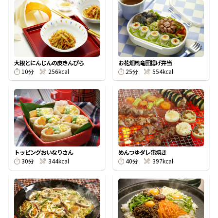
オンラインショップ
汁物レシピ
かつお節・だしをもっと知る
- ヤマキ かつお節プラス®
コミュニティサイト
時短レシピ
ヤマキ かつお節プラス®
Global
採用情報
旨さ、別格。だし屋の鍋
韓福善シリーズ
大根とにんじんの皮きんぴら
お花畑風竜田揚げ弁当
10分
256kcal
25分
554kcal
おいしいレシピを商品から探す
かつお節・だしを楽しむ
- ジョブリターン制
かつお節レシピ
だしコミュ
めんつゆレシピ
トッピングおいなりさん
めんつゆダレ串焼き
30分
344kcal
40分
397kcal
割烹白だしレシピ
サッと鍋®
楽チン鍋®
レシピ特設サイト