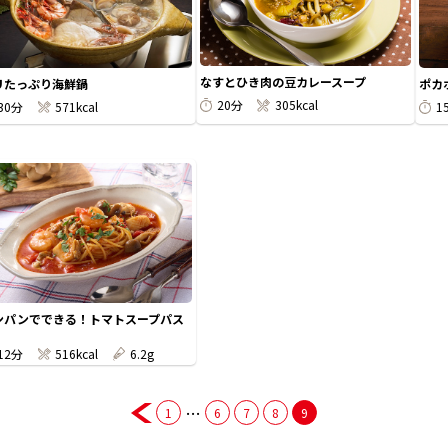
なすとひき肉の豆カレースープ
リたっぷり海鮮鍋
ポカ
20分
305kcal
30分
571kcal
1
ンパンでできる！トマトスープパス
12分
516kcal
6.2g
…
1
6
7
8
9