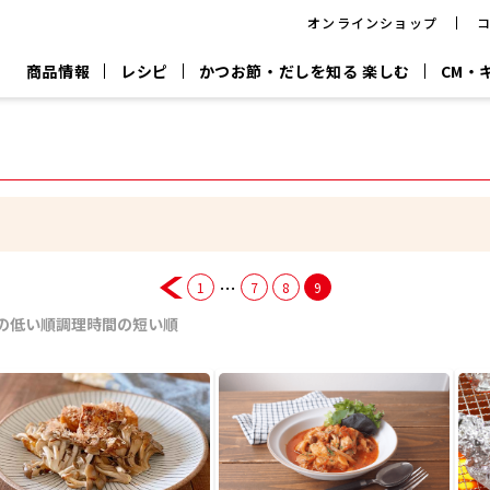
オンラインショップ
商品情報
レシピ
かつお節・だしを知る 楽しむ
CM・
CM
おいしいレシピを商品から探す
キャンペーン
採用情
P
旨さ、別格。
韓福善シリーズ
サッと鍋®
だし屋の鍋
主菜レシピ
百年対話
時短レシピ
ヤマキの削り節
ヤマキのめん
鰹節屋の
『氷熟®』
『踊り節』
だしパック
流だしの取り方
…
1
7
8
9
ヤマキ かつお節プラス®
CM情報
キャンペーン一覧
採用情
の低い順
調理時間の短い順
ジョブ
煮干
粉末
だしパック
つゆ
白だ
だしの素