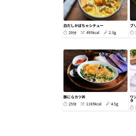
白だしかぼちゃシチュー
ブ
20分
495kcal
2.3g
豚にらカツ丼
ワ
タ
25分
1169kcal
4.5g