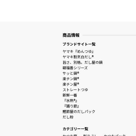
商品情報
ブランドサイト一覧
ヤマキ『めんつゆ』
ヤマキ割烹白だし®
旨さ、別格。だし屋の鍋
韓福善シリーズ
サッと鍋®
楽チン鍋®
楽チン屋®
ストレートつゆ
新鮮一番
『氷熟®』
『踊り節』
鰹節屋のだしパック
だし粉
カテゴリー一覧
かつお節
削りぶし
かつおパック