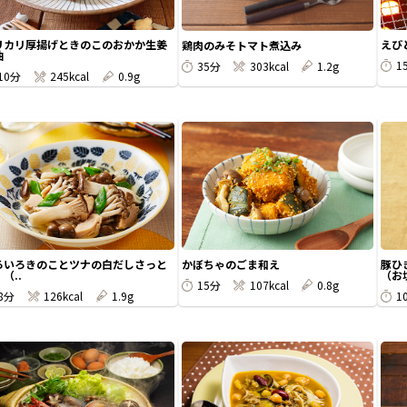
リカリ厚揚げときのこのおかか生姜
えび
鶏肉のみそトマト煮込み
油
1
35分
303kcal
1.2g
10分
245kcal
0.9g
ろいろきのことツナの白だしさっと
かぼちゃのごま和え
豚ひ
（..
（お塩
15分
107kcal
0.8g
8分
126kcal
1.9g
1