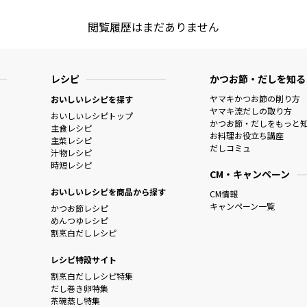
閲覧履歴はまだありません
レシピ
かつお節・だしを知る
ヤマキかつお節の削り方
おいしいレシピを探す
ヤマキ流だしの取り方
おいしいレシピトップ
かつお節・だしをもっと
主食レシピ
お料理お役立ち講座
主菜レシピ
だしコミュ
汁物レシピ
時短レシピ
CM・キャンペーン
おいしいレシピを商品から探す
CM情報
キャンペーン一覧
かつお節レシピ
めんつゆレシピ
割烹白だしレシピ
レシピ特設サイト
割烹白だしレシピ特集
だし巻き卵特集
茶碗蒸し特集