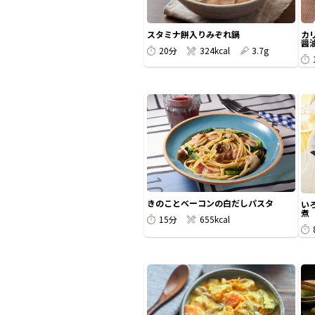
スタミナ餅入りみぞれ鍋
カ
醤
20分
324kcal
3.7g
きのことベーコンの白だしパスタ
い
煮 
15分
655kcal