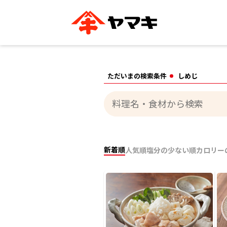
ブランドサイト別
かつお節・だしを知る
おいしいレシピを探す
企業情報
おいしいレシピTO
ただいまの検索条件
しめじ
ヤマキ
ヤマキ
『めんつゆ』
割烹白だし®
主食レシピ
汁物レシピ
ストレート
新鮮一番
つゆ
レシピ特設サイト
ヤマキかつお節の削り方
ヤマキ
企業情報
新着順
人気順
塩分の少ない順
カロリー
カテゴリー別
削りぶし
かつおパック
かつお節