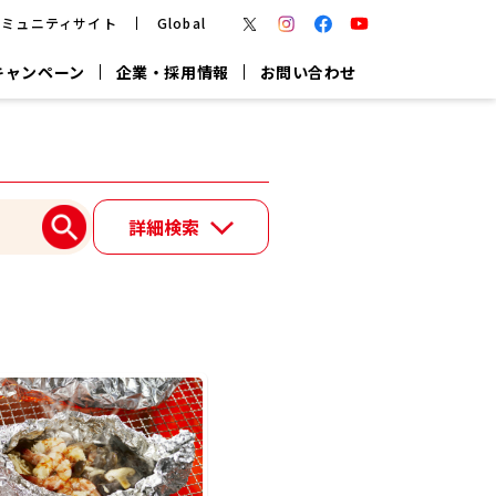
コミュニティサイト
Global
キャンペーン
企業・採用情報
お問い合わせ
報
かつお節・だしを楽しむ
楽チン鍋®
楽チン屋®
詳細検索
つゆ
ヤマキの
割烹白だし
だし粉
報
一覧はこちら
リターン制
し
専用調味料
鍋つゆ
業務用商品