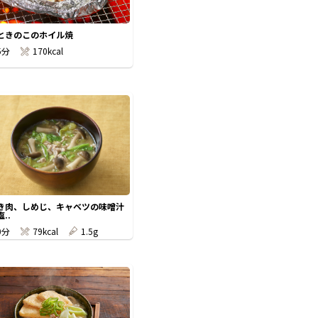
ときのこのホイル焼
5分
170kcal
き肉、しめじ、キャベツの味噌汁
..
0分
79kcal
1.5g