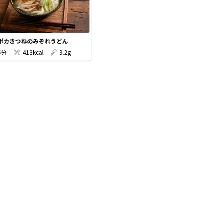
ポカきつねのみぞれうどん
5分
413kcal
3.2g