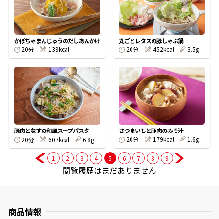
商品情報一覧
かぼちゃまんじゅうのだしあんかけ
丸ごとレタスの豚しゃぶ鍋
20分
139kcal
20分
452kcal
3.5g
おすすめサイト
新鮮一番
氷熟®︎
さつまいもと豚肉のみそ汁
豚肉となすの和風スープパスタ
20分
179kcal
1.6g
20分
607kcal
6.8g
だしパック
1
2
3
4
5
6
7
8
9
閲覧履歴はまだありません
商品情報