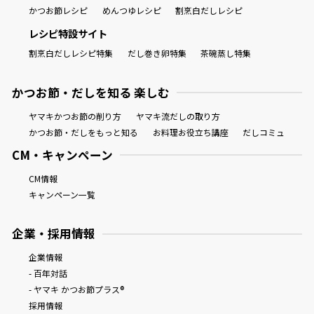
かつお節レシピ
めんつゆレシピ
割烹白だしレシピ
レシピ特設サイト
割烹白だしレシピ特集
だし巻き卵特集
茶碗蒸し特集
かつお節・だしを知る 楽しむ
ヤマキかつお節の削り方
ヤマキ流だしの取り方
かつお節・だしをもっと知る
お料理お役立ち講座
だしコミュ
CM・キャンペーン
CM情報
キャンペーン一覧
企業・採用情報
企業情報
- 百年対話
- ヤマキ かつお節プラス®
採用情報