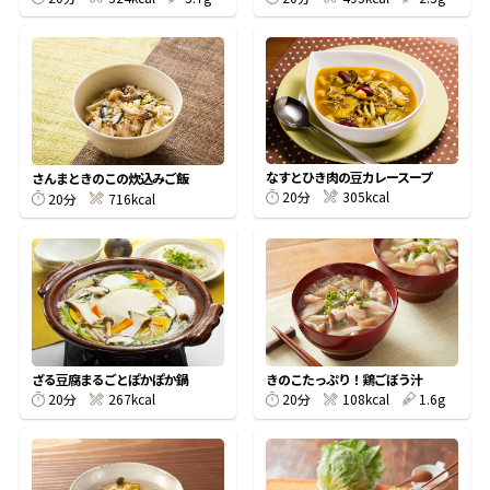
鰹節屋の
『踊り節』
だしパック
なすとひき肉の豆カレースープ
さんまときのこの炊込みご飯
20分
305kcal
20分
716kcal
ざる豆腐まるごとぽかぽか鍋
きのこたっぷり！鶏ごぼう汁
20分
267kcal
20分
108kcal
1.6g
だし粉