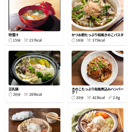
オンラインショップ
汁物レシピ
かつお節・だしをもっと知る
- ヤマキ かつお節プラス®
コミュニティサイト
時短レシピ
ヤマキ かつお節プラス®
Global
採用情報
吹雪汁
かつお節たっぷり和風きのこパスタ
旨さ、別格。だし屋の鍋
韓福善シリーズ
15分
157kcal
16分
375kcal
おいしいレシピを商品から探す
かつお節・だしを楽しむ
- ジョブリターン制
かつお節レシピ
だしコミュ
めんつゆレシピ
豆乳鍋
きのこたっぷり和風煮込みハンバー
グ！
20分
269kcal
20分
423kcal
2.8g
割烹白だしレシピ
サッと鍋®
楽チン鍋®
レシピ特設サイト