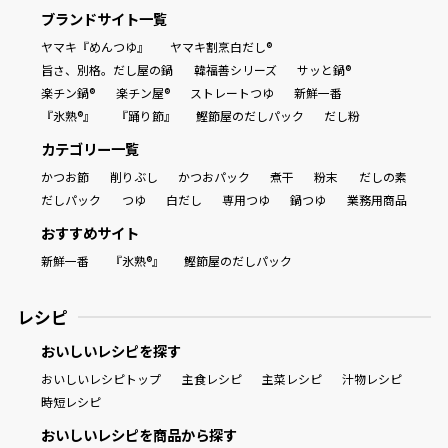
ブランドサイト一覧
ヤマキ『めんつゆ』
ヤマキ割烹白だし®
旨さ、別格。だし屋の鍋
韓福善シリーズ
サッと鍋®
楽チン鍋®
楽チン屋®
ストレートつゆ
新鮮一番
『氷熟®』
『踊り節』
鰹節屋のだしパック
だし粉
カテゴリー一覧
かつお節
削りぶし
かつおパック
煮干
粉末
だしの素
だしパック
つゆ
白だし
専用つゆ
鍋つゆ
業務用商品
おすすめサイト
新鮮一番
『氷熟®』
鰹節屋のだしパック
レシピ
おいしいレシピを探す
おいしいレシピトップ
主食レシピ
主菜レシピ
汁物レシピ
時短レシピ
おいしいレシピを商品から探す