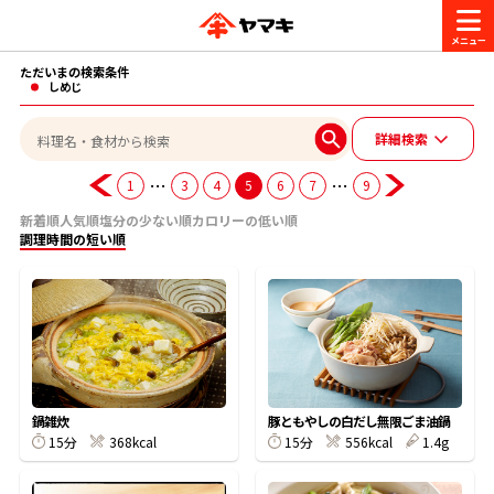
ただいまの検索条件
商品情報
しめじ
詳細検索
レシピ
ブランド一覧
…
…
1
3
4
5
6
7
9
かつお節・だしを楽しむ
新着順
人気順
塩分の少ない順
カロリーの低い順
調理時間の短い順
おいしいレシピを探す
CM・キャンペーン
おいしいレシピトップ
かつお節・だしを知る
CM
企業・採用情報
主食レシピ
だしの取り方
ヤマキ『めんつゆ』
ヤマキ 割烹白だし
キャンペーン一覧
企業情報
お問い合わせ
鍋雑炊
豚ともやしの白だし無限ごま油鍋
主菜レシピ
かつお節の削り方
15分
368kcal
15分
556kcal
1.4g
- 百年対話
ヤマキお客様相談室