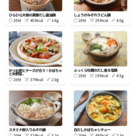
割烹白だしレシピ特集
ひらひら大根の黒豚だし醤油鍋
しょうがみぞれうどん鍋
20分
403kcal
3.6g
20分
293kcal
4.0g
だし巻き卵特集
楽チン屋®
ストレートつゆ
かつおだしが決め手！簡単茶碗蒸し
ふっくら牡蠣のだし香る塩鍋
かつお節とチーズが合う！かぼちゃ
と秋野菜..
20分
195kcal
4.5g
20分
379kcal
2.0g
新鮮一番
『氷熟®』
スタミナ餅入りみぞれ鍋
白だしかぼちゃシチュー
20分
324kcal
3.7g
20分
495kcal
2.3g