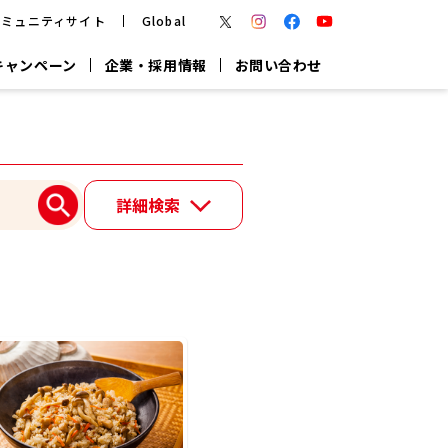
コミュニティサイト
Global
キャンペーン
企業・採用情報
お問い合わせ
報
かつお節・だしを楽しむ
楽チン鍋®
楽チン屋®
詳細検索
つゆ
ヤマキの
割烹白だし
だし粉
報
一覧はこちら
リターン制
し
専用調味料
鍋つゆ
業務用商品