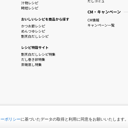
だしコミュ
汁物レシピ
時短レシピ
CM・キャンペーン
おいしいレシピを商品から探す
CM情報
キャンペーン一覧
かつお節レシピ
めんつゆレシピ
割烹白だしレシピ
レシピ特設サイト
割烹白だしレシピ特集
だし巻き卵特集
茶碗蒸し特集
シーポリシー
に基づいたデータの取得と利用に同意をお願いいたします