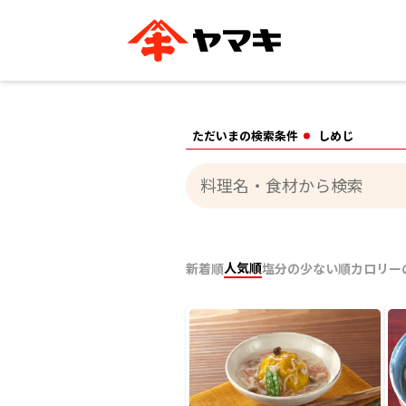
ブランドサイト別
かつお節・だしを知る
おいしいレシピを探す
企業情報
おいしいレシピTO
ただいまの検索条件
しめじ
ヤマキ
ヤマキ
『めんつゆ』
割烹白だし®
主食レシピ
汁物レシピ
ストレート
新鮮一番
つゆ
レシピ特設サイト
ヤマキかつお節の削り方
ヤマキ
企業情報
人気順
新着順
塩分の少ない順
カロリー
カテゴリー別
削りぶし
かつおパック
かつお節