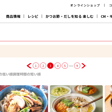
オンラインショップ
商品情報
レシピ
かつお節・だしを知る 楽しむ
CM・
CM
おいしいレシピを商品から探す
キャンペーン
採用情
P
旨さ、別格。
韓福善シリーズ
サッと鍋®
だし屋の鍋
主菜レシピ
百年対話
時短レシピ
ヤマキの削り節
ヤマキのめん
鰹節屋の
『氷熟®』
『踊り節』
だしパック
流だしの取り方
…
1
2
3
4
5
9
ヤマキ かつお節プラス®
CM情報
キャンペーン一覧
採用情
の低い順
調理時間の短い順
ジョブ
煮干
粉末
だしパック
つゆ
白だ
だしの素