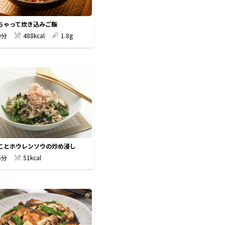
ちゃって炊き込みご飯
0分
488kcal
1.8g
ことホウレンソウの炒め浸し
5分
51kcal