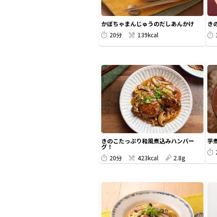
かぼちゃまんじゅうのだしあんかけ
き
20分
139kcal
きのこたっぷり和風煮込みハンバー
芋
グ！
20分
423kcal
2.8g