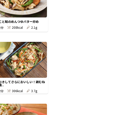
こと鮭のめんつゆバター炒め
5分
208kcal
2.1g
おきしてさらにおいしい！鶏むね
..
0分
306kcal
3.7g