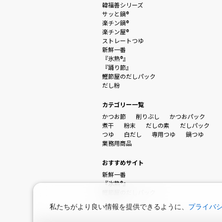
韓福善シリーズ
サッと鍋®
楽チン鍋®
楽チン屋®
ストレートつゆ
新鮮一番
『氷熟®』
『踊り節』
鰹節屋のだしパック
だし粉
カテゴリー一覧
かつお節
削りぶし
かつおパック
煮干
粉末
だしの素
だしパック
つゆ
白だし
専用つゆ
鍋つゆ
業務用商品
おすすめサイト
新鮮一番
『氷熟®』
鰹節屋のだしパック
私たちがより良い情報を提供できるように、
プライバ