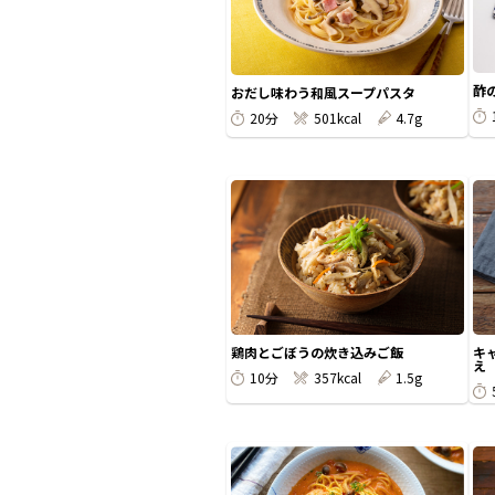
酢
おだし味わう和風スープパスタ
20分
501kcal
4.7g
鶏肉とごぼうの炊き込みご飯
キ
え
10分
357kcal
1.5g