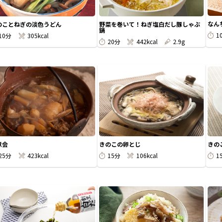
なん
のことねぎの淡色うどん
野菜を巻いて！ねぎ塩白だし豚しゃぶ
鍋
1
10分
305kcal
20分
442kcal
2.9g
煮会
きのこの卵とじ
きの
25分
423kcal
15分
106kcal
1