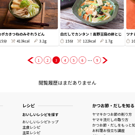
カポカきつねのみぞれうどん
白だしでカンタン！高野豆腐の卵とじ
ツナ
15分
413kcal
3.2g
15分
122kcal
1.7g
1
…
1
2
3
4
5
6
9
閲覧履歴はまだありません
レシピ
かつお節・だしを知る
ヤマキかつお節の削り方
おいしいレシピを探す
ヤマキ流だしの取り方
おいしいレシピトップ
かつお節・だしをもっと
主食レシピ
お料理お役立ち講座
主菜レシピ