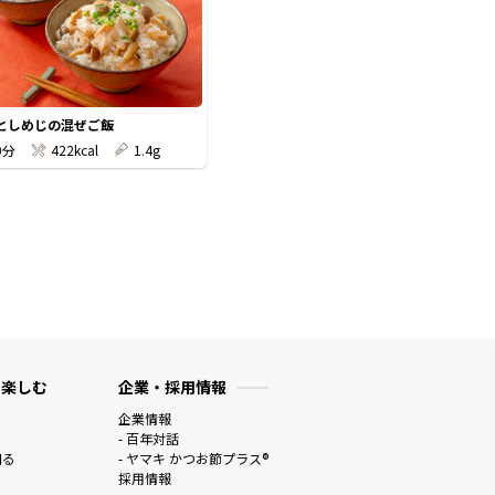
としめじの混ぜご飯
0分
422kcal
1.4g
 楽しむ
企業・採用情報
企業情報
- 百年対話
知る
- ヤマキ かつお節プラス®
採用情報