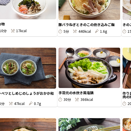
の物
豚バラねぎときのこの炊き込みご飯
きの
10分
17kcal
5分
440kcal
1.6g
1
手羽元の水炊き風塩鍋
ャベツとしめじのしょうがおかか和
作り
肉の南
30分
366kcal
5分
47kcal
0.7g
2