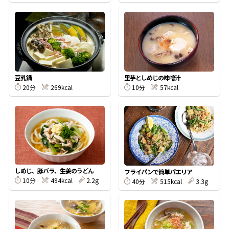
鰹節屋の
『踊り節』
だしパック
豆乳鍋
里芋としめじの味噌汁
20分
269kcal
10分
57kcal
しめじ、豚バラ、生姜のうどん
フライパンで簡単パエリア
10分
494kcal
2.2g
40分
515kcal
3.3g
だし粉