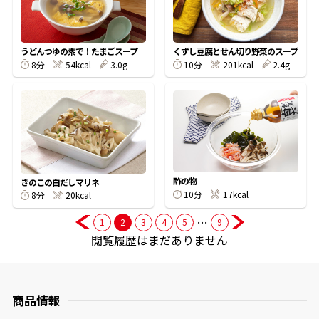
商品情報一覧
うどんつゆの素で！たまごスープ
くずし豆腐とせん切り野菜のスープ
8分
54kcal
3.0g
10分
201kcal
2.4g
おすすめサイト
新鮮一番
氷熟®︎
酢の物
きのこの白だしマリネ
10分
17kcal
8分
20kcal
だしパック
…
1
2
3
4
5
9
閲覧履歴はまだありません
商品情報