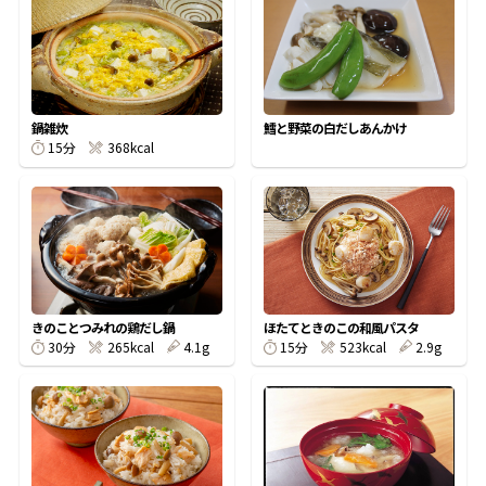
オンラインショップ
汁物レシピ
かつお節・だしをもっと知る
- ヤマキ かつお節プラス®
コミュニティサイト
時短レシピ
ヤマキ かつお節プラス®
Global
採用情報
鍋雑炊
鱈と野菜の白だしあんかけ
旨さ、別格。だし屋の鍋
韓福善シリーズ
15分
368kcal
おいしいレシピを商品から探す
かつお節・だしを楽しむ
- ジョブリターン制
かつお節レシピ
だしコミュ
めんつゆレシピ
きのことつみれの鶏だし鍋
ほたてときのこの和風パスタ
30分
265kcal
4.1g
15分
523kcal
2.9g
割烹白だしレシピ
サッと鍋®
楽チン鍋®
レシピ特設サイト