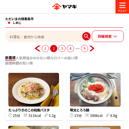
ただいまの検索条件
商品情報
しめじ
詳細検索
レシピ
ブランド一覧
…
1
2
3
4
9
かつお節・だしを楽しむ
新着順
人気順
塩分の少ない順
カロリーの低い順
調理時間の短い順
おいしいレシピを探す
CM・キャンペーン
おいしいレシピトップ
かつお節・だしを知る
CM
企業・採用情報
主食レシピ
だしの取り方
ヤマキ『めんつゆ』
ヤマキ 割烹白だし
キャンペーン一覧
企業情報
お問い合わせ
たっぷりきのこの和風パスタ
明太とろろ鍋
主菜レシピ
かつお節の削り方
25分
511kcal
5.2g
15分
586kcal
6.8g
- 百年対話
ヤマキお客様相談室