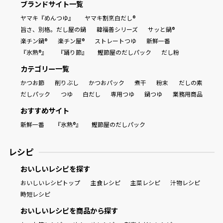
ブランドサイト一覧
ヤマキ『めんつゆ』
ヤマキ割烹白だし®
旨さ、別格。だし屋の鍋
韓福善シリーズ
サッと鍋®
楽チン鍋®
楽チン屋®
ストレートつゆ
新鮮一番
『氷熟®』
『踊り節』
鰹節屋のだしパック
だし粉
カテゴリー一覧
かつお節
削りぶし
かつおパック
煮干
粉末
だしの素
だしパック
つゆ
白だし
専用つゆ
鍋つゆ
業務用商品
おすすめサイト
新鮮一番
『氷熟®』
鰹節屋のだしパック
レシピ
おいしいレシピを探す
おいしいレシピトップ
主食レシピ
主菜レシピ
汁物レシピ
時短レシピ
おいしいレシピを商品から探す