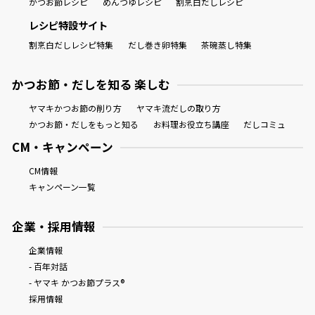
かつお節レシピ
めんつゆレシピ
割烹白だしレシピ
レシピ特設サイト
割烹白だしレシピ特集
だし巻き卵特集
茶碗蒸し特集
かつお節・だしを知る 楽しむ
ヤマキかつお節の削り方
ヤマキ流だしの取り方
かつお節・だしをもっと知る
お料理お役立ち講座
だしコミュ
CM・キャンペーン
CM情報
キャンペーン一覧
企業・採用情報
企業情報
- 百年対話
- ヤマキ かつお節プラス®
採用情報