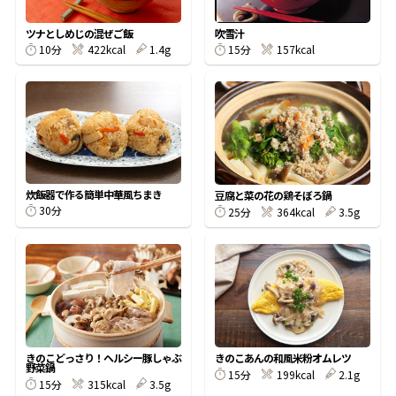
割烹白だしレシピ特集
ツナとしめじの混ぜご飯
吹雪汁
10分
422kcal
1.4g
15分
157kcal
だし巻き卵特集
楽チン屋®
ストレートつゆ
かつおだしが決め手！簡単茶碗蒸し
炊飯器で作る簡単中華風ちまき
豆腐と菜の花の鶏そぼろ鍋
30分
25分
364kcal
3.5g
新鮮一番
『氷熟®』
きのこどっさり！ヘルシー豚しゃぶ
きのこあんの和風米粉オムレツ
野菜鍋
15分
199kcal
2.1g
15分
315kcal
3.5g