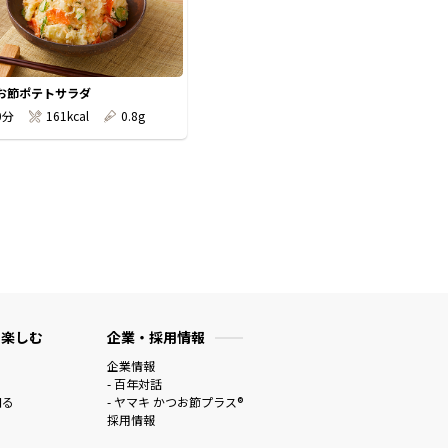
お節ポテトサラダ
0分
161kcal
0.8g
 楽しむ
企業・採用情報
企業情報
- 百年対話
知る
- ヤマキ かつお節プラス®
採用情報