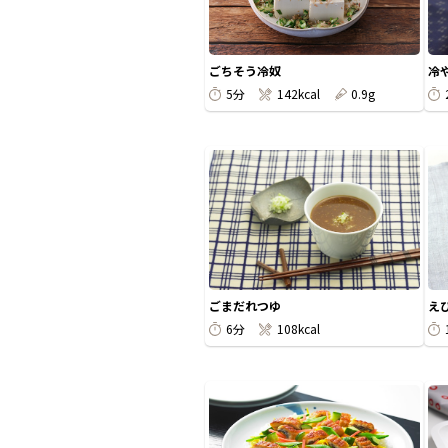
ごちそう冷奴
冷
5分
142kcal
0.9g
ごまだれつゆ
え
6分
108kcal