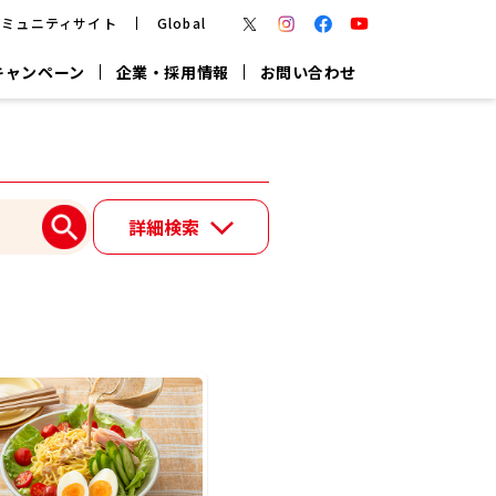
コミュニティサイト
Global
キャンペーン
企業・採用情報
お問い合わせ
報
かつお節・だしを楽しむ
楽チン鍋®
楽チン屋®
詳細検索
つゆ
ヤマキの
割烹白だし
だし粉
報
一覧はこちら
リターン制
し
専用調味料
鍋つゆ
業務用商品