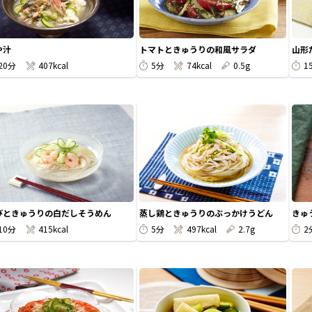
や汁
トマトときゅうりの和風サラダ
山形
20分
407kcal
5分
74kcal
0.5g
1
びときゅうりの白だしそうめん
蒸し鶏ときゅうりのぶっかけうどん
きゅ
10分
415kcal
5分
497kcal
2.7g
2