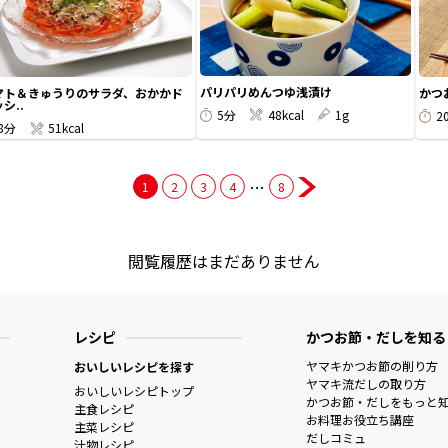
パリパリめんつゆ浅漬け
マト＆きゅうりのサラダ、おかかド
かつ
シ..
5分
48kcal
1g
2
8分
51kcal
…
1
2
3
4
8
閲覧履歴はまだありません
レシピ
かつお節・だしを知る
ヤマキかつお節の削り方
おいしいレシピを探す
ヤマキ流だしの取り方
おいしいレシピトップ
かつお節・だしをもっと
主食レシピ
お料理お役立ち講座
主菜レシピ
だしコミュ
汁物レシピ