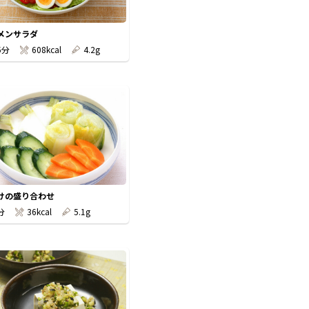
メンサラダ
5分
608kcal
4.2g
けの盛り合わせ
分
36kcal
5.1g