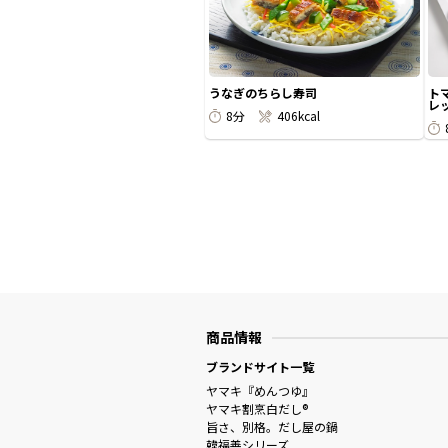
うなぎのちらし寿司
ト
レッ
8分
406kcal
商品情報
ブランドサイト一覧
ヤマキ『めんつゆ』
ヤマキ割烹白だし®
旨さ、別格。だし屋の鍋
韓福善シリーズ