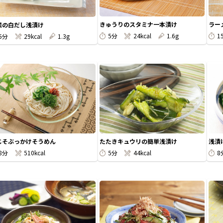
きゅうりのスタミナ一本漬け
ラー
菜の白だし浅漬け
5分
24kcal
1.6g
1
5分
29kcal
1.3g
じそぶっかけそうめん
たたきキュウリの簡単浅漬け
浅漬
8分
510kcal
5分
44kcal
8