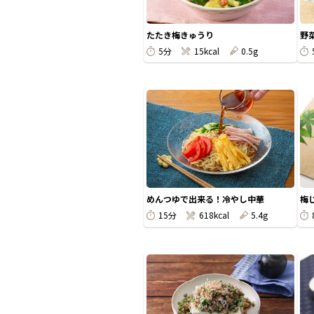
たたき梅きゅうり
野
5分
15kcal
0.5g
めんつゆで出来る！冷やし中華
梅
15分
618kcal
5.4g