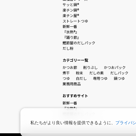
サッと鍋®
楽チン鍋®
楽チン屋®
ストレートつゆ
新鮮一番
『氷熟®』
『踊り節』
鰹節屋のだしパック
だし粉
カテゴリー一覧
かつお節
削りぶし
かつおパック
煮干
粉末
だしの素
だしパック
つゆ
白だし
専用つゆ
鍋つゆ
業務用商品
おすすめサイト
新鮮一番
『氷熟®』
鰹節屋のだしパック
私たちがより良い情報を提供できるように、
プライバ