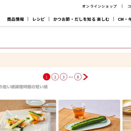
オンラインショップ
商品情報
レシピ
かつお節・だしを知る 楽しむ
CM・
CM
おいしいレシピを商品から探す
キャンペーン
採用情
P
旨さ、別格。
韓福善シリーズ
サッと鍋®
だし屋の鍋
主菜レシピ
百年対話
時短レシピ
ヤマキの削り節
ヤマキのめん
鰹節屋の
『氷熟®』
『踊り節』
だしパック
流だしの取り方
…
1
2
3
8
ヤマキ かつお節プラス®
CM情報
キャンペーン一覧
採用情
の低い順
調理時間の短い順
ジョブ
煮干
粉末
だしパック
つゆ
白だ
だしの素