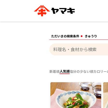
ブランドサイト別
かつお節・だしを知る
おいしいレシピを探す
企業情報
おいしいレシピTO
ただいまの検索条件
きゅうり
ヤマキ
ヤマキ
『めんつゆ』
割烹白だし®
主食レシピ
汁物レシピ
ストレート
新鮮一番
つゆ
レシピ特設サイト
ヤマキかつお節の削り方
ヤマキ
企業情報
人気順
新着順
塩分の少ない順
カロリー
カテゴリー別
削りぶし
かつおパック
かつお節