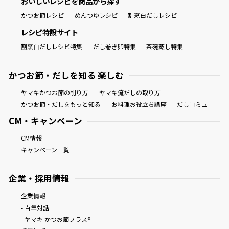
おいしいレシピを商品から探す
かつお節レシピ
めんつゆレシピ
割烹白だしレシピ
レシピ特設サイト
割烹白だしレシピ特集
だし巻き卵特集
茶碗蒸し特集
かつお節・だしを知る 楽しむ
ヤマキかつお節の削り方
ヤマキ流だしの取り方
かつお節・だしをもっと知る
お料理お役立ち講座
だしコミュ
CM・キャンペーン
CM情報
キャンペーン一覧
企業・採用情報
企業情報
- 百年対話
- ヤマキ かつお節プラス®