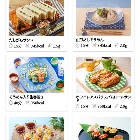
オンラインショップ
汁物レシピ
かつお節・だしをもっと知る
- ヤマキ かつお節プラス®
コミュニティサイト
時短レシピ
ヤマキ かつお節プラス®
Global
採用情報
山形だしそうめん
だしがらサンド
旨さ、別格。だし屋の鍋
韓福善シリーズ
345kcal
2.8g
15分
345kcal
1.5g
15分
おいしいレシピを商品から探す
かつお節・だしを楽しむ
- ジョブリターン制
かつお節レシピ
だしコミュ
めんつゆレシピ
そうめん入り生春巻き
ホワイトアスパラスパムロールサン
ド
358kcal
40分
割烹白だしレシピ
359kcal
2.0g
15分
サッと鍋®
楽チン鍋®
レシピ特設サイト