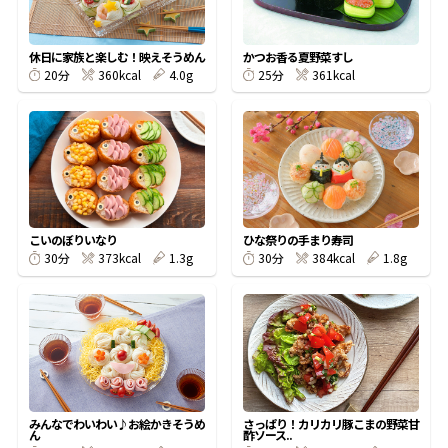
割烹白だしレシピ特集
休日に家族と楽しむ！映えそうめん
かつお香る夏野菜すし
360kcal
4.0g
361kcal
20分
25分
だし巻き卵特集
楽チン屋®
ストレートつゆ
かつおだしが決め手！簡単茶碗蒸し
こいのぼりいなり
ひな祭りの手まり寿司
373kcal
1.3g
384kcal
1.8g
30分
30分
新鮮一番
『氷熟®』
みんなでわいわい♪お絵かきそうめ
さっぱり！カリカリ豚こまの野菜甘
ん
酢ソース..