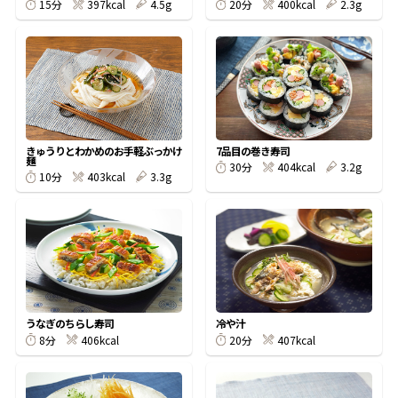
397kcal
4.5g
400kcal
2.3g
15分
20分
鰹節屋の
『踊り節』
だしパック
きゅうりとわかめのお手軽ぶっかけ
7品目の巻き寿司
麺
404kcal
3.2g
30分
403kcal
3.3g
10分
うなぎのちらし寿司
冷や汁
だし粉
406kcal
407kcal
8分
20分