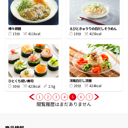
商品情報一覧
棒々鶏麺
えびときゅうりの白だしそうめん
411kcal
415kcal
15分
10分
おすすめサイト
新鮮一番
氷熟®︎
洋風白だし涼麺
ひとくち祝い寿司
424kcal
20分
423kcal
2.5g
30分
だしパック
1
2
3
4
5
6
7
閲覧履歴はまだありません