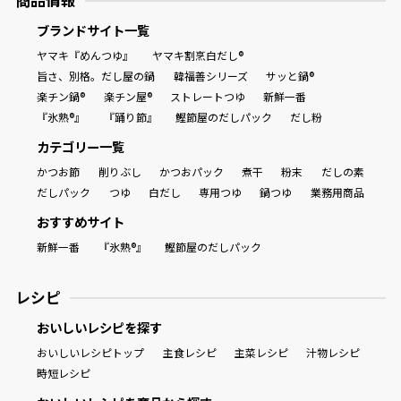
商品情報
ブランドサイト一覧
ヤマキ『めんつゆ』
ヤマキ割烹白だし®
旨さ、別格。だし屋の鍋
韓福善シリーズ
サッと鍋®
楽チン鍋®
楽チン屋®
ストレートつゆ
新鮮一番
『氷熟®』
『踊り節』
鰹節屋のだしパック
だし粉
カテゴリー一覧
かつお節
削りぶし
かつおパック
煮干
粉末
だしの素
だしパック
つゆ
白だし
専用つゆ
鍋つゆ
業務用商品
おすすめサイト
新鮮一番
『氷熟®』
鰹節屋のだしパック
レシピ
おいしいレシピを探す
おいしいレシピトップ
主食レシピ
主菜レシピ
汁物レシピ
時短レシピ