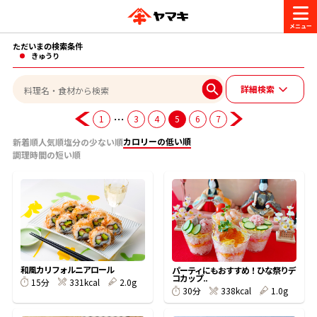
ただいまの検索条件
商品情報
きゅうり
詳細検索
レシピ
ブランド一覧
…
1
3
4
5
6
7
かつお節・だしを楽しむ
カロリーの低い順
新着順
人気順
塩分の少ない順
調理時間の短い順
おいしいレシピを探す
CM・キャンペーン
おいしいレシピトップ
かつお節・だしを知る
CM
企業・採用情報
主食レシピ
だしの取り方
ヤマキ『めんつゆ』
ヤマキ 割烹白だし
キャンペーン一覧
企業情報
和風カリフォルニアロール
お問い合わせ
パーティにもおすすめ！ひな祭りデ
コカップ..
331kcal
2.0g
15分
主菜レシピ
かつお節の削り方
338kcal
1.0g
30分
- 百年対話
ヤマキお客様相談室