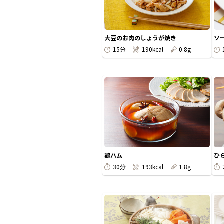
大豆のお肉のしょうが焼き
ソ
15分
190kcal
0.8g
鶏ハム
ひ
30分
193kcal
1.8g