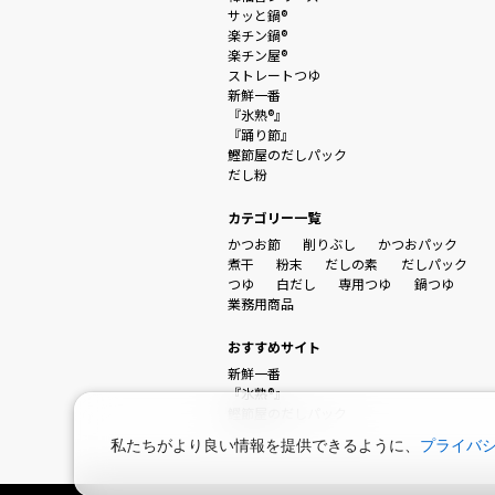
サッと鍋®
楽チン鍋®
楽チン屋®
ストレートつゆ
新鮮一番
『氷熟®』
『踊り節』
鰹節屋のだしパック
だし粉
カテゴリー一覧
かつお節
削りぶし
かつおパック
煮干
粉末
だしの素
だしパック
つゆ
白だし
専用つゆ
鍋つゆ
業務用商品
おすすめサイト
新鮮一番
『氷熟®』
鰹節屋のだしパック
私たちがより良い情報を提供できるように、
プライバ