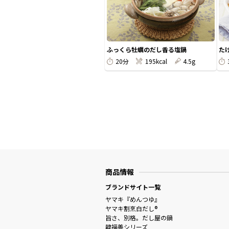
ふっくら牡蠣のだし香る塩鍋
た
20分
195kcal
4.5g
商品情報
ブランドサイト一覧
ヤマキ『めんつゆ』
ヤマキ割烹白だし®
旨さ、別格。だし屋の鍋
韓福善シリーズ