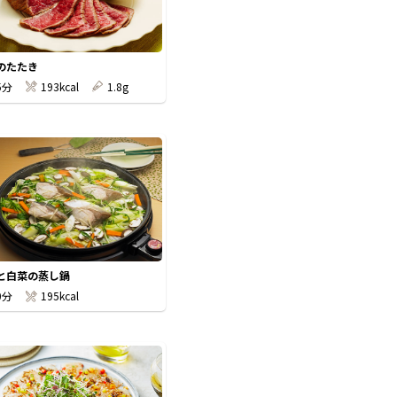
のたたき
5分
193kcal
1.8g
と白菜の蒸し鍋
0分
195kcal