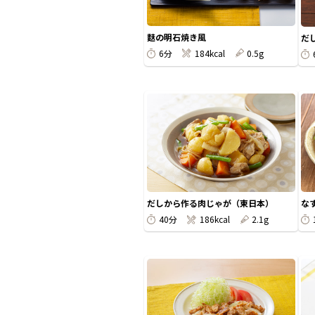
麩の明石焼き風
だ
6分
184kcal
0.5g
だしから作る肉じゃが（東日本）
な
40分
186kcal
2.1g