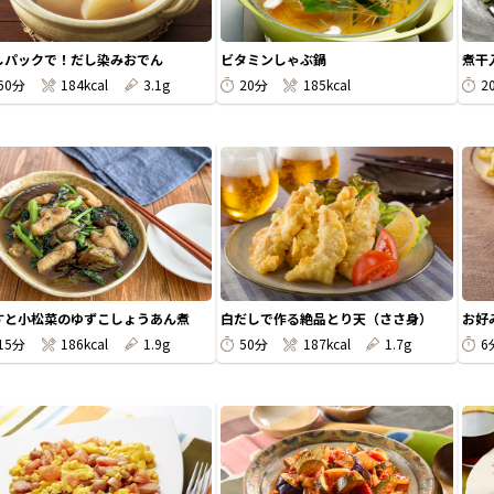
しパックで！だし染みおでん
ビタミンしゃぶ鍋
煮干
60分
184kcal
3.1g
20分
185kcal
2
すと小松菜のゆずこしょうあん煮
白だしで作る絶品とり天（ささ身）
お好み
15分
186kcal
1.9g
50分
187kcal
1.7g
6