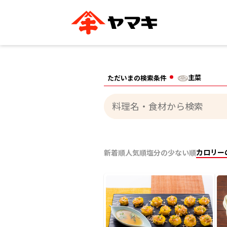
ブランドサイト別
かつお節・だしを知る
おいしいレシピを探す
企業情報
おいしいレシピTO
主菜
ただいまの検索条件
ヤマキ
ヤマキ
『めんつゆ』
割烹白だし®
主食レシピ
汁物レシピ
ストレート
新鮮一番
つゆ
レシピ特設サイト
ヤマキかつお節の削り方
ヤマキ
企業情報
カテゴリー別
カロリー
新着順
人気順
塩分の少ない順
削りぶし
かつおパック
かつお節