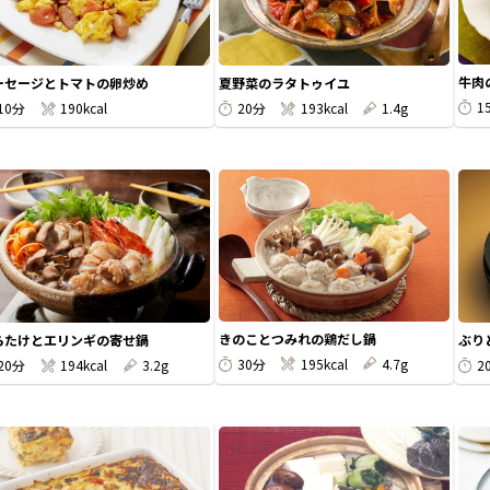
牛肉
ーセージとトマトの卵炒め
夏野菜のラタトゥイユ
1
10分
190kcal
20分
193kcal
1.4g
きのことつみれの鶏だし鍋
らたけとエリンギの寄せ鍋
ぶり
30分
195kcal
4.7g
20分
194kcal
3.2g
2