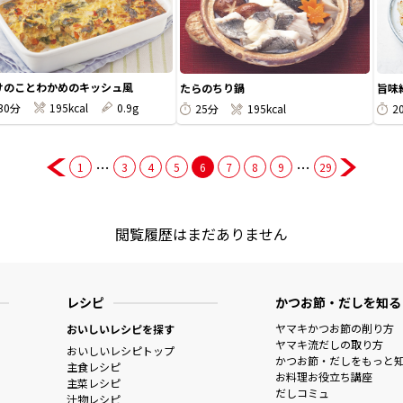
けのことわかめのキッシュ風
たらのちり鍋
旨味
30分
195kcal
0.9g
25分
195kcal
2
…
…
1
3
4
5
6
7
8
9
29
閲覧履歴はまだありません
レシピ
かつお節・だしを知る
ヤマキかつお節の削り方
おいしいレシピを探す
ヤマキ流だしの取り方
おいしいレシピトップ
かつお節・だしをもっと
主食レシピ
お料理お役立ち講座
主菜レシピ
だしコミュ
汁物レシピ