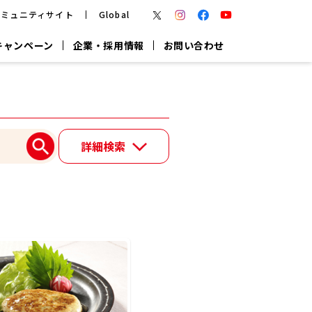
コミュニティサイト
Global
キャンペーン
企業・採用情報
お問い合わせ
報
かつお節・だしを楽しむ
楽チン鍋®
楽チン屋®
詳細検索
つゆ
ヤマキの
割烹白だし
だし粉
報
一覧はこちら
リターン制
し
専用調味料
鍋つゆ
業務用商品