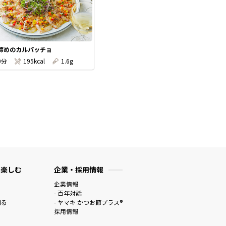
締めのカルパッチョ
0分
195kcal
1.6g
 楽しむ
企業・採用情報
企業情報
- 百年対話
知る
- ヤマキ かつお節プラス®
採用情報