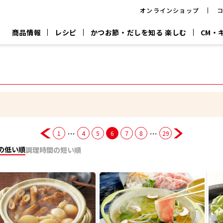
オンラインショップ
商品情報
レシピ
かつお節・だしを知る 楽しむ
CM・
CM
おいしいレシピを商品から探す
キャンペーン
採用情
P
旨さ、別格。
韓福善シリーズ
サッと鍋®
だし屋の鍋
主菜レシピ
百年対話
時短レシピ
ヤマキの削り節
ヤマキのめん
鰹節屋の
『氷熟®』
『踊り節』
だしパック
流だしの取り方
…
…
1
4
5
6
7
8
29
ヤマキ かつお節プラス®
CM情報
キャンペーン一覧
採用情
の低い順
調理時間の短い順
ジョブ
煮干
粉末
だしパック
つゆ
白だ
だしの素