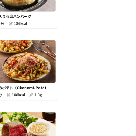
入り豆腐ハンバーグ
0分
186kcal
ポテト（Okonomi-Potat..
分
188kcal
1.3g