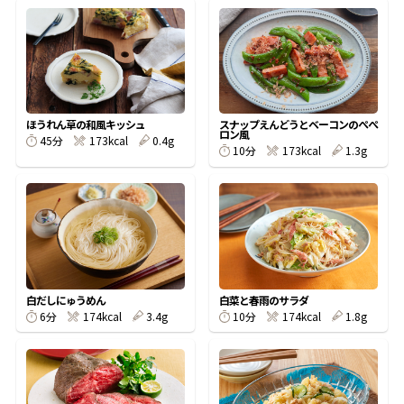
オンラインショップ
汁物レシピ
かつお節・だしをもっと知る
- ヤマキ かつお節プラス®
コミュニティサイト
時短レシピ
ヤマキ かつお節プラス®
Global
採用情報
旨さ、別格。だし屋の鍋
韓福善シリーズ
ほうれん草の和風キッシュ
スナップえんどうとベーコンのぺぺ
ロン風
45分
173kcal
0.4g
おいしいレシピを商品から探す
かつお節・だしを楽しむ
10分
173kcal
1.3g
- ジョブリターン制
かつお節レシピ
だしコミュ
めんつゆレシピ
白だしにゅうめん
白菜と春雨のサラダ
割烹白だしレシピ
6分
174kcal
3.4g
10分
174kcal
1.8g
サッと鍋®
楽チン鍋®
レシピ特設サイト