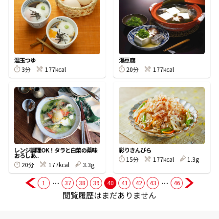
商品情報一覧
温玉つゆ
湯豆腐
おすすめサイト
3分
177kcal
20分
177kcal
新鮮一番
氷熟®︎
だしパック
レンジ調理OK！タラと白菜の薬味
彩りきんぴら
おろしあ..
15分
177kcal
1.3g
20分
177kcal
3.3g
…
…
1
37
38
39
40
41
42
43
46
閲覧履歴はまだありません