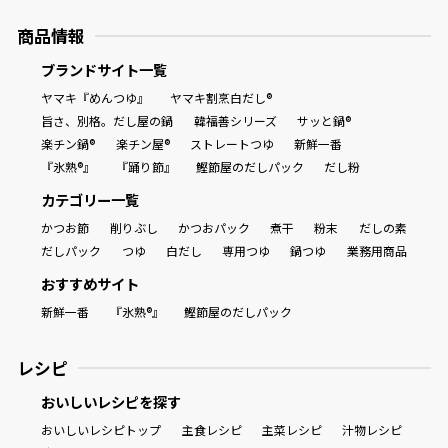
商品情報
ブランドサイト一覧
ヤマキ『めんつゆ』
ヤマキ割烹白だし®
旨さ、別格。だし屋の鍋
韓福善シリーズ
サッと鍋®
楽チン鍋®
楽チン屋®
ストレートつゆ
新鮮一番
『氷熟®』
『踊り節』
鰹節屋のだしパック
だし粉
カテゴリー一覧
かつお節
削りぶし
かつおパック
煮干
粉末
だしの素
だしパック
つゆ
白だし
専用つゆ
鍋つゆ
業務用商品
おすすめサイト
新鮮一番
『氷熟®』
鰹節屋のだしパック
レシピ
おいしいレシピを探す
おいしいレシピトップ
主食レシピ
主菜レシピ
汁物レシピ