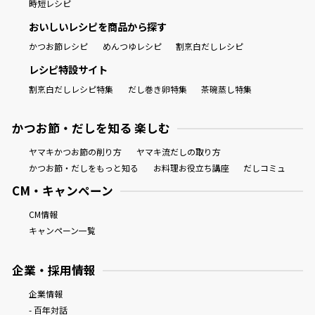
時短レシピ
おいしいレシピを商品から探す
かつお節レシピ
めんつゆレシピ
割烹白だしレシピ
レシピ特設サイト
割烹白だしレシピ特集
だし巻き卵特集
茶碗蒸し特集
かつお節・だしを知る 楽しむ
ヤマキかつお節の削り方
ヤマキ流だしの取り方
かつお節・だしをもっと知る
お料理お役立ち講座
だしコミュ
CM・キャンペーン
CM情報
キャンペーン一覧
企業・採用情報
企業情報
- 百年対話