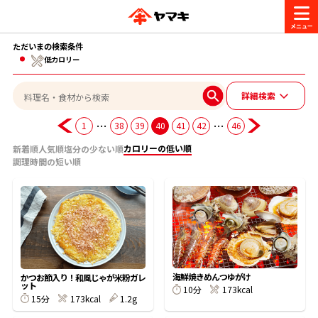
ただいまの検索条件
商品情報
低カロリー
詳細検索
レシピ
ブランド一覧
…
…
1
38
39
40
41
42
46
かつお節・だしを楽しむ
カロリーの低い順
新着順
人気順
塩分の少ない順
おいしいレシピを探す
調理時間の短い順
CM・キャンペーン
おいしいレシピトップ
かつお節・だしを知る
CM
企業・採用情報
主食レシピ
だしの取り方
ヤマキ『めんつゆ』
ヤマキ 割烹白だし
キャンペーン一覧
企業情報
お問い合わせ
海鮮焼きめんつゆがけ
かつお節入り！和風じゃが米粉ガレ
主菜レシピ
かつお節の削り方
ット
10分
173kcal
15分
173kcal
1.2g
- 百年対話
ヤマキお客様相談室