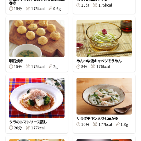
巻き
15分
175kcal
15分
175kcal
0.6g
鰹節屋の
『踊り節』
だしパック
明石焼き
めんつゆ流キャベツそうめん
15分
175kcal
2g
8分
176kcal
だし粉
サラダチキン入り七草がゆ
タラのトマトソース蒸し
10分
177kcal
1.3g
20分
177kcal