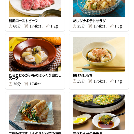
割烹白だしレシピ特集
和風ローストビーフ
だしツナポテトサラダ
60分
174kcal
1.2g
35分
174kcal
1.5g
だし巻き卵特集
楽チン屋®
ストレートつゆ
かつおだしが決め手！簡単茶碗蒸し
たらとじゃがいものほっくり白だし
揚げだしもち
スープ
15分
175kcal
1.4g
30分
174kcal
新鮮一番
『氷熟®』
ご飯がすすむ！えのきと豆苗の豚肉
ほうれん草のチヂミ