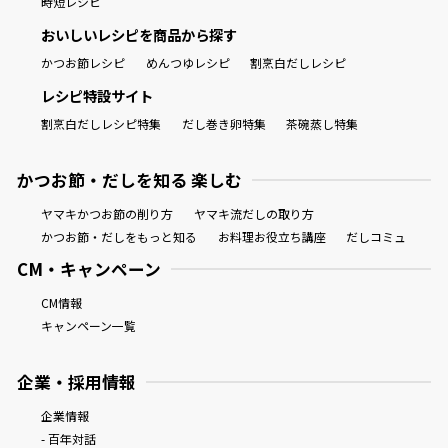
時短レシピ
おいしいレシピを商品から探す
かつお節レシピ
めんつゆレシピ
割烹白だしレシピ
レシピ特設サイト
割烹白だしレシピ特集
だし巻き卵特集
茶碗蒸し特集
かつお節・だしを知る 楽しむ
ヤマキかつお節の削り方
ヤマキ流だしの取り方
かつお節・だしをもっと知る
お料理お役立ち講座
だしコミュ
CM・キャンペーン
CM情報
キャンペーン一覧
企業・採用情報
企業情報
- 百年対話