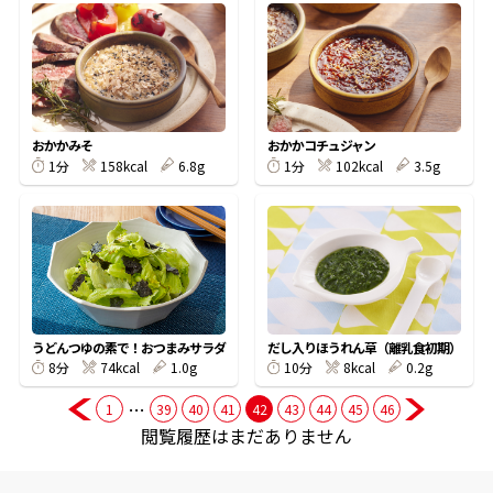
商品情報一覧
おすすめサイト
おかかみそ
おかかコチュジャン
158kcal
6.8g
102kcal
3.5g
1分
1分
新鮮一番
氷熟®︎
だしパック
うどんつゆの素で！おつまみサラダ
だし入りほうれん草（離乳食初期）
74kcal
1.0g
8kcal
0.2g
8分
10分
…
1
39
40
41
42
43
44
45
46
閲覧履歴はまだありません