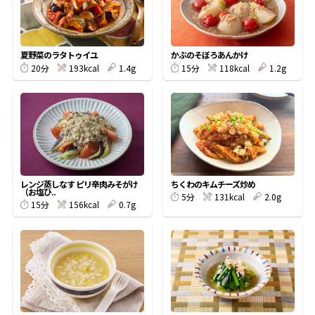
割烹白だしレシピ特集
夏野菜のラタトゥイユ
かぶのそぼろあんかけ
だし巻き卵特集
193kcal
1.4g
118kcal
1.2g
20分
15分
楽チン屋®
ストレートつゆ
かつおだしが決め手！簡単茶碗蒸し
レンジ蒸しなす ピリ辛肉みそがけ
ちくわのキムチーズ炒め
（お塩ひ..
131kcal
2.0g
5分
156kcal
0.7g
15分
新鮮一番
『氷熟®』