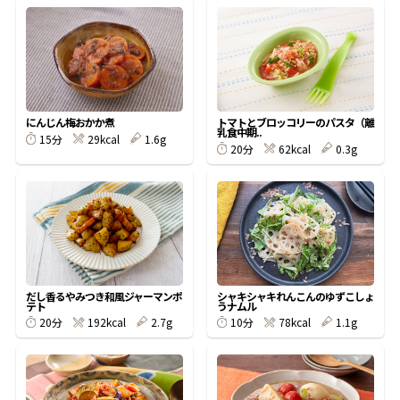
オンラインショップ
汁物レシピ
かつお節・だしをもっと知る
- ヤマキ かつお節プラス®
コミュニティサイト
時短レシピ
ヤマキ かつお節プラス®
Global
採用情報
旨さ、別格。だし屋の鍋
韓福善シリーズ
にんじん梅おかか煮
トマトとブロッコリーのパスタ（離
乳食中期..
29kcal
1.6g
15分
おいしいレシピを商品から探す
かつお節・だしを楽しむ
62kcal
0.3g
20分
- ジョブリターン制
かつお節レシピ
だしコミュ
めんつゆレシピ
だし香るやみつき和風ジャーマンポ
シャキシャキれんこんのゆずこしょ
割烹白だしレシピ
テト
うナムル
サッと鍋®
楽チン鍋®
192kcal
2.7g
78kcal
1.1g
20分
10分
レシピ特設サイト