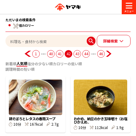
ただいまの検索条件
商品情報
低カロリー
詳細検索
レシピ
ブランド一覧
…
…
1
40
41
42
43
44
46
かつお節・だしを楽しむ
人気順
新着順
塩分の少ない順
カロリーの低い順
おいしいレシピを探す
調理時間の短い順
CM・キャンペーン
おいしいレシピトップ
かつお節・だしを知る
CM
企業・採用情報
主食レシピ
だしの取り方
ヤマキ『めんつゆ』
ヤマキ 割烹白だし
キャンペーン一覧
企業情報
お問い合わせ
鶏そぼろとレタスの春雨スープ
わかめ、納豆のかき玉味噌汁（お塩
主菜レシピ
かつお節の削り方
ひかえめ..
167kcal
2.7g
10分
112kcal
1.9g
10分
- 百年対話
ヤマキお客様相談室