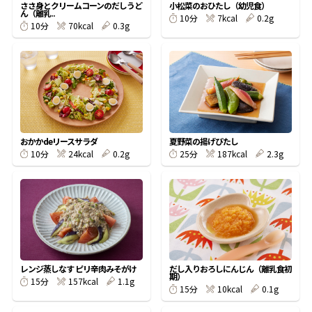
ささ身とクリームコーンのだしうど
小松菜のおひたし（幼児食）
ん（離乳..
7kcal
0.2g
10分
70kcal
0.3g
10分
鰹節屋の
『踊り節』
だしパック
おかかdeリースサラダ
夏野菜の揚げびたし
24kcal
0.2g
187kcal
2.3g
10分
25分
だし粉
レンジ蒸しなす ピリ辛肉みそがけ
だし入りおろしにんじん（離乳食初
期）
157kcal
1.1g
15分
10kcal
0.1g
15分