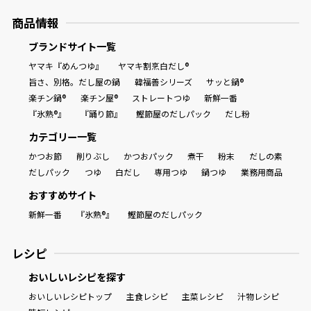
商品情報
ブランドサイト一覧
ヤマキ『めんつゆ』
ヤマキ割烹白だし®
旨さ、別格。だし屋の鍋
韓福善シリーズ
サッと鍋®
楽チン鍋®
楽チン屋®
ストレートつゆ
新鮮一番
『氷熟®』
『踊り節』
鰹節屋のだしパック
だし粉
カテゴリー一覧
かつお節
削りぶし
かつおパック
煮干
粉末
だしの素
だしパック
つゆ
白だし
専用つゆ
鍋つゆ
業務用商品
おすすめサイト
新鮮一番
『氷熟®』
鰹節屋のだしパック
レシピ
おいしいレシピを探す
おいしいレシピトップ
主食レシピ
主菜レシピ
汁物レシピ