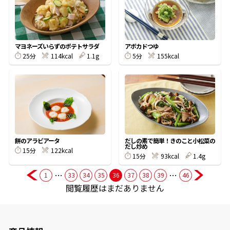
商品情報一覧
マヨネーズいらずのポテトサラダ
アボカドつゆ
25分
114kcal
1.1g
5分
155kcal
おすすめサイト
新鮮一番
氷熟®︎
餅のアラビアータ
だしの素で簡単！きのこと小松菜の
だし炒め
15分
122kcal
だしパック
15分
93kcal
1.4g
…
…
1
33
34
35
36
37
38
39
46
閲覧履歴はまだありません