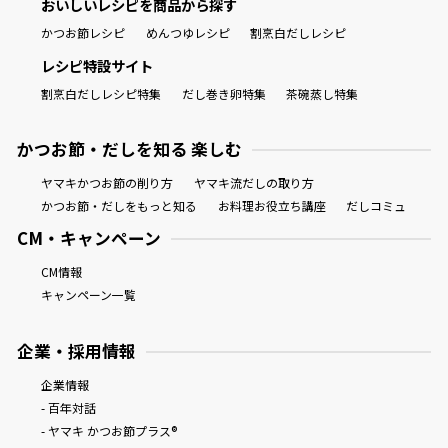
おいしいレシピを商品から探す
かつお節レシピ
めんつゆレシピ
割烹白だしレシピ
レシピ特設サイト
割烹白だしレシピ特集
だし巻き卵特集
茶碗蒸し特集
かつお節・だしを知る 楽しむ
ヤマキかつお節の削り方
ヤマキ流だしの取り方
かつお節・だしをもっと知る
お料理お役立ち講座
だしコミュ
CM・キャンペーン
CM情報
キャンペーン一覧
企業・採用情報
企業情報
- 百年対話
- ヤマキ かつお節プラス®