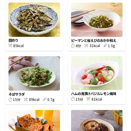
オンラインショップ
汁物レシピ
かつお節・だしをもっと知る
- ヤマキ かつお節プラス®
コミュニティサイト
時短レシピ
ヤマキ かつお節プラス®
Global
採用情報
旨さ、別格。だし屋の鍋
韓福善シリーズ
ピーマンと桜えびのおかか和え
田作り
85kcal
4分
31kcal
1.5g
おいしいレシピを商品から探す
かつお節・だしを楽しむ
- ジョブリターン制
かつお節レシピ
だしコミュ
めんつゆレシピ
ハムの浅漬けバジルレモン風味
そばサラダ
割烹白だしレシピ
15分
81kcal
15分
89kcal
0.7g
サッと鍋®
楽チン鍋®
レシピ特設サイト