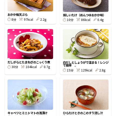
割烹白だしレシピ特集
おかか板天ぷら
焼しいたけ（めんつゆおかか味）
8分
97kcal
2.2g
10分
86kcal
0.4g
だし巻き卵特集
楽チン屋®
ストレートつゆ
かつおだしが決め手！簡単茶碗蒸し
だしがらとたまねぎのこっくり煮
白だしとしょうがで温まる！レンジ
で簡単 ..
30分
104kcal
0.7g
15分
129kcal
2.8g
新鮮一番
『氷熟®』
キャベツとミニトマトの浅漬け
ひらたけときのこのすり流し汁