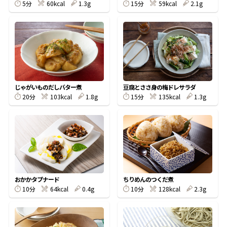
5分
60kcal
1.3g
15分
59kcal
2.1g
鰹節屋の
『踊り節』
だしパック
じゃがいものだしバター煮
豆腐とささ身の梅ドレサラダ
20分
103kcal
1.8g
15分
135kcal
1.3g
おかかタプナード
ちりめんのつくだ煮
だし粉
10分
64kcal
0.4g
10分
128kcal
2.3g