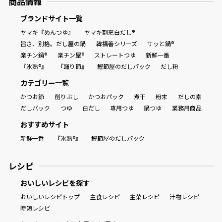
商品情報
ブランドサイト一覧
ヤマキ『めんつゆ』
ヤマキ割烹白だし®
旨さ、別格。だし屋の鍋
韓福善シリーズ
サッと鍋®
楽チン鍋®
楽チン屋®
ストレートつゆ
新鮮一番
『氷熟®』
『踊り節』
鰹節屋のだしパック
だし粉
カテゴリー一覧
かつお節
削りぶし
かつおパック
煮干
粉末
だしの素
だしパック
つゆ
白だし
専用つゆ
鍋つゆ
業務用商品
おすすめサイト
新鮮一番
『氷熟®』
鰹節屋のだしパック
レシピ
おいしいレシピを探す
おいしいレシピトップ
主食レシピ
主菜レシピ
汁物レシピ
時短レシピ