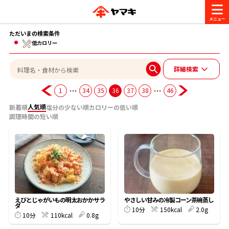
ただいまの検索条件
商品情報
低カロリー
詳細検索
レシピ
ブランド一覧
…
…
1
34
35
36
37
38
46
かつお節・だしを楽しむ
人気順
新着順
塩分の少ない順
カロリーの低い順
おいしいレシピを探す
調理時間の短い順
CM・キャンペーン
おいしいレシピトップ
かつお節・だしを知る
CM
企業・採用情報
主食レシピ
だしの取り方
ヤマキ『めんつゆ』
ヤマキ 割烹白だし
キャンペーン一覧
企業情報
お問い合わせ
えびとじゃがいもの明太おかかサラ
やさしい甘みの冷製コーン茶碗蒸し
主菜レシピ
かつお節の削り方
ダ
10分
150kcal
2.0g
10分
110kcal
0.8g
- 百年対話
ヤマキお客様相談室