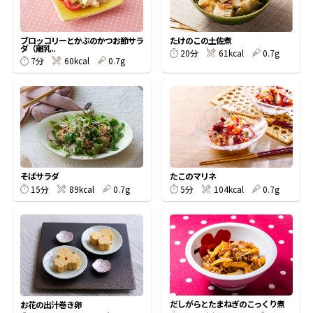
割烹白だしレシピ特集
ブロッコリーとかぶのかつお節サラ
たけのこの土佐煮
ダ（離乳..
20分
61kcal
0.7g
7分
60kcal
0.7g
だし巻き卵特集
楽チン屋®
ストレートつゆ
かつおだしが決め手！簡単茶碗蒸し
そばサラダ
たこのマリネ
15分
89kcal
0.7g
5分
104kcal
0.7g
新鮮一番
『氷熟®』
だしがらとたまねぎのこっくり煮
お花の出汁巻き卵