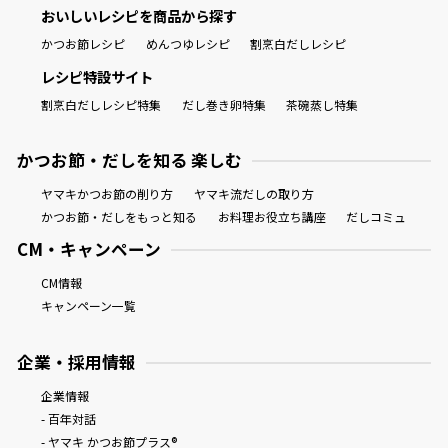
おいしいレシピを商品から探す
かつお節レシピ
めんつゆレシピ
割烹白だしレシピ
レシピ特設サイト
割烹白だしレシピ特集
だし巻き卵特集
茶碗蒸し特集
かつお節・だしを知る 楽しむ
ヤマキかつお節の削り方
ヤマキ流だしの取り方
かつお節・だしをもっと知る
お料理お役立ち講座
だしコミュ
CM・キャンペーン
CM情報
キャンペーン一覧
企業・採用情報
企業情報
- 百年対話
- ヤマキ かつお節プラス®