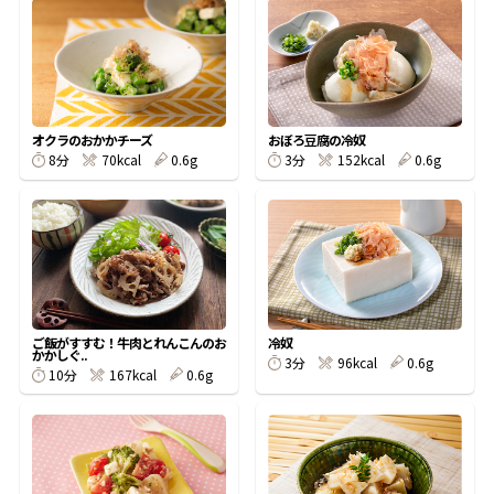
オンラインショップ
汁物レシピ
かつお節・だしをもっと知る
- ヤマキ かつお節プラス®
コミュニティサイト
時短レシピ
ヤマキ かつお節プラス®
Global
採用情報
オクラのおかかチーズ
おぼろ豆腐の冷奴
旨さ、別格。だし屋の鍋
韓福善シリーズ
8分
70kcal
0.6g
3分
152kcal
0.6g
おいしいレシピを商品から探す
かつお節・だしを楽しむ
- ジョブリターン制
かつお節レシピ
だしコミュ
めんつゆレシピ
ご飯がすすむ！牛肉とれんこんのお
冷奴
かかしぐ..
3分
96kcal
0.6g
割烹白だしレシピ
10分
167kcal
0.6g
サッと鍋®
楽チン鍋®
レシピ特設サイト