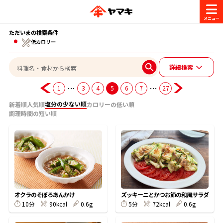
ただいまの検索条件
商品情報
低カロリー
詳細検索
レシピ
ブランド一覧
…
…
1
3
4
5
6
7
27
かつお節・だしを楽しむ
塩分の少ない順
新着順
人気順
カロリーの低い順
おいしいレシピを探す
調理時間の短い順
CM・キャンペーン
おいしいレシピトップ
かつお節・だしを知る
CM
企業・採用情報
主食レシピ
だしの取り方
ヤマキ『めんつゆ』
ヤマキ 割烹白だし
キャンペーン一覧
企業情報
お問い合わせ
オクラのそぼろあんかけ
ズッキーニとかつお節の和風サラダ
主菜レシピ
かつお節の削り方
10分
90kcal
0.6g
5分
72kcal
0.6g
- 百年対話
ヤマキお客様相談室