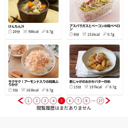
商品情報一覧
アスパラガスとベーコンの和ペペロ
けんちん汁
ン
20分
98kcal
0.7g
8分
151kcal
0.7g
おすすめサイト
新鮮一番
氷熟®︎
サクサク！アーモンド入りの和風ふ
新じゃがのおかかバター炒め
りかけ
だしパック
15分
197kcal
0.7g
3分
163kcal
0.7g
…
1
2
3
4
5
6
7
8
27
閲覧履歴はまだありません