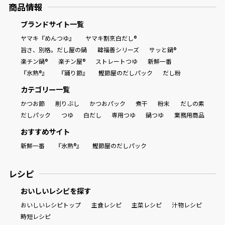
商品情報
ブランドサイト一覧
ヤマキ『めんつゆ』
ヤマキ割烹白だし®
旨さ、別格。だし屋の鍋
韓福善シリーズ
サッと鍋®
楽チン鍋®
楽チン屋®
ストレートつゆ
新鮮一番
『氷熟®』
『踊り節』
鰹節屋のだしパック
だし粉
カテゴリー一覧
かつお節
削りぶし
かつおパック
煮干
粉末
だしの素
だしパック
つゆ
白だし
専用つゆ
鍋つゆ
業務用商品
おすすめサイト
新鮮一番
『氷熟®』
鰹節屋のだしパック
レシピ
おいしいレシピを探す
おいしいレシピトップ
主食レシピ
主菜レシピ
汁物レシピ
時短レシピ