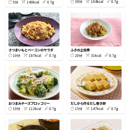
30分
104kcal
0.7g
5分
140kcal
0.7g
鰹節屋の
『踊り節』
だしパック
さつまいもとベーコンのサラダ
ふきの土佐煮
10分
187kcal
0.7g
20分
31kcal
0.7g
おつまみチーズブロッコリー
だしから作るだし巻き卵
だし粉
10分
112kcal
0.7g
15分
147kcal
0.7g