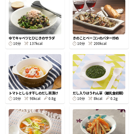
オンラインショップ
汁物レシピ
かつお節・だしをもっと知る
- ヤマキ かつお節プラス®
コミュニティサイト
時短レシピ
ヤマキ かつお節プラス®
Global
採用情報
ゆでキャベツとひじきのサラダ
きのことベーコンのバター炒め
旨さ、別格。だし屋の鍋
韓福善シリーズ
10分
137kcal
10分
200kcal
おいしいレシピを商品から探す
かつお節・だしを楽しむ
- ジョブリターン制
かつお節レシピ
だしコミュ
めんつゆレシピ
トマトとしらす干しのだし茶漬け
だし入りほうれん草（離乳食初期）
10分
98kcal
0.8g
10分
8kcal
0.2g
割烹白だしレシピ
サッと鍋®
楽チン鍋®
レシピ特設サイト