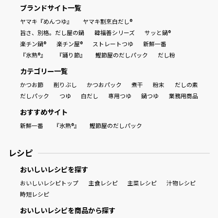
ブランドサイト一覧
ヤマキ『めんつゆ』
ヤマキ割烹白だし®
旨さ、別格。だし屋の鍋
韓福善シリーズ
サッと鍋®
楽チン鍋®
楽チン屋®
ストレートつゆ
新鮮一番
『氷熟®』
『踊り節』
鰹節屋のだしパック
だし粉
カテゴリー一覧
かつお節
削りぶし
かつおパック
煮干
粉末
だしの素
だしパック
つゆ
白だし
専用つゆ
鍋つゆ
業務用商品
おすすめサイト
新鮮一番
『氷熟®』
鰹節屋のだしパック
レシピ
おいしいレシピを探す
おいしいレシピトップ
主食レシピ
主菜レシピ
汁物レシピ
時短レシピ
おいしいレシピを商品から探す