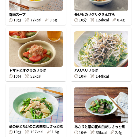
割烹白だしレシピ特集
春雨スープ
長いものサクサクきんぴら
10分
77kcal
3.6g
10分
124kcal
0.4g
だし巻き卵特集
楽チン屋®
ストレートつゆ
かつおだしが決め手！簡単茶碗蒸し
トマトとオクラのサラダ
ハリハリサラダ
10分
52kcal
10分
144kcal
新鮮一番
『氷熟®』
菜の花とたけのこの白だしさっと煮
あさりと菜の花の白だしさっと煮
10分
197kcal
1.6g
10分
35kcal
2.4g