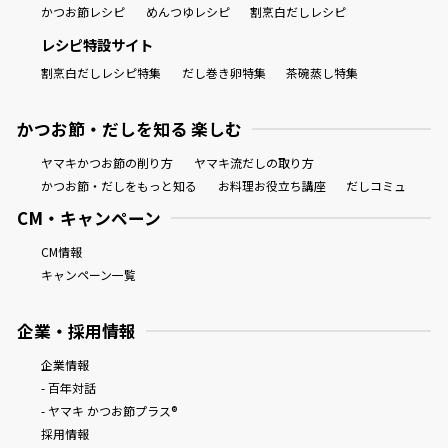
かつお節レシピ
めんつゆレシピ
割烹白だしレシピ
レシピ特設サイト
割烹白だしレシピ特集
だし巻き卵特集
茶碗蒸し特集
かつお節・だしを知る 楽しむ
ヤマキかつお節の削り方
ヤマキ流だしの取り方
かつお節・だしをもっと知る
お料理お役立ち講座
だしコミュ
CM・キャンペーン
CM情報
キャンペーン一覧
企業・採用情報
企業情報
- 百年対話
- ヤマキ かつお節プラス®
採用情報