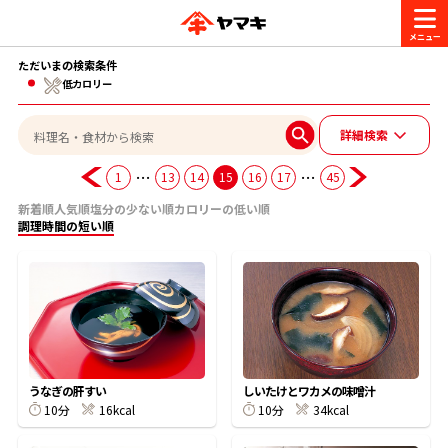
ただいまの検索条件
商品情報
低カロリー
詳細検索
レシピ
ブランド一覧
…
…
1
13
14
15
16
17
45
かつお節・だしを楽しむ
新着順
人気順
塩分の少ない順
カロリーの低い順
おいしいレシピを探す
調理時間の短い順
CM・キャンペーン
おいしいレシピトップ
かつお節・だしを知る
CM
企業・採用情報
主食レシピ
だしの取り方
ヤマキ『めんつゆ』
ヤマキ 割烹白だし
キャンペーン一覧
企業情報
お問い合わせ
うなぎの肝すい
しいたけとワカメの味噌汁
主菜レシピ
かつお節の削り方
10分
16kcal
10分
34kcal
- 百年対話
ヤマキお客様相談室