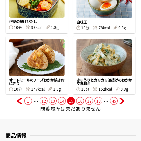
商品情報一覧
根菜の揚げびたし
白味玉
10分
99kcal
1.8g
10分
78kcal
0.8g
おすすめサイト
新鮮一番
氷熟®︎
オートミールのチーズおかか焼きお
きゅうりとカリカリ油揚げのおかか
にぎり
マヨ和え
10分
147kcal
1.5g
10分
152kcal
0.3g
だしパック
…
…
1
12
13
14
15
16
17
18
45
閲覧履歴はまだありません
商品情報