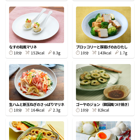
鰹節屋の
『踊り節』
だしパック
なすの和風マリネ
ブロッコリーと厚揚げのおひたし
10分
152kcal
0.3g
10分
143kcal
1.7g
生ハムと新玉ねぎのさっぱりマリネ
ゴーヤのジョン（韓国風つけ焼き）
10分
164kcal
2.3g
10分
82kcal
だし粉